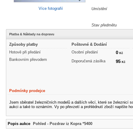
Více fotografií
Umístění
Stav předmětu
Platba & Náklady na dopravu
Způsoby platby
Poštovné & Dodání
Hotově při předání
Osobní předání
0
Kč
Bankovním převodem
Doporučená zásilka
95
Kč
Podmínky prodejce
Jsem sběratel železničních modelů a dalších věcí, které se železnicí 
aukci a také to oznámím. Vy po převzetí a prohlédnutí zboží napište ho
Popis aukce
Pohled - Pozdrav iz Kopra *5400