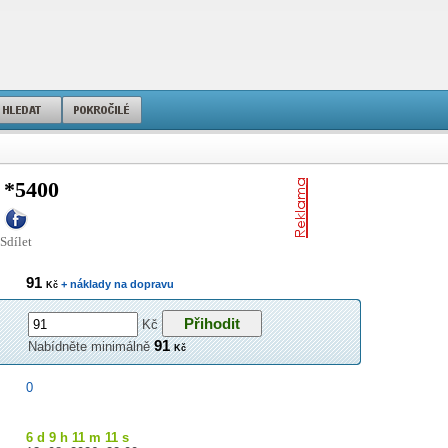
*5400
Sdílet
91
+ náklady na dopravu
Kč
Kč
91
Nabídněte minimálně
Kč
0
6 d 9 h 11 m 11 s