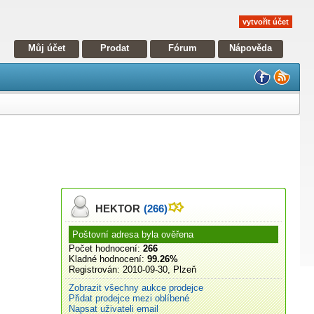
vytvořit účet
Můj účet
Prodat
Fórum
Nápověda
HEKTOR
(266)
Poštovní adresa byla ověřena
Počet hodnocení:
266
Kladné hodnocení:
99.26%
Registrován:
2010-09-30, Plzeň
Zobrazit všechny aukce prodejce
Přidat prodejce mezi oblíbené
Napsat uživateli email