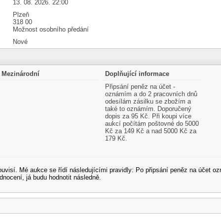
13. 08. 2026. 22:00
Plzeň
318 00
Možnost osobního předání
Nové
Mezinárodní
Doplňující informace
Připsání peněz na účet -
oznámím a do 2 pracovních dnů
odesílám zásilku se zbožím a
také to oznámím. Doporučený
dopis za 95 Kč. Při koupi více
aukcí počítám poštovné do 5000
Kč za 149 Kč a nad 5000 Kč za
179 Kč.
souvisí. Mé aukce se řídí následujícími pravidly: Po připsání peněz na účet
dnocení, já budu hodnotit následně.