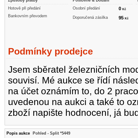
Způsoby platby
Poštovné & Dodání
Hotově při předání
Osobní předání
0
Kč
Bankovním převodem
Doporučená zásilka
95
Kč
Podmínky prodejce
Jsem sběratel železničních mode
souvisí. Mé aukce se řídí násle
na účet oznámím to, do 2 prac
uvedenou na aukci a také to oz
zboží napište hodnocení, já bu
Popis aukce
Pohled - Split *5449