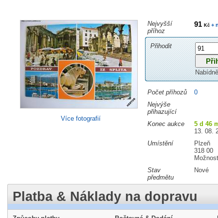
Nejvyšší
91
+ 
Kč
příhoz
Přihodit
Nabídně
Počet příhozů
0
Nejvýše
přihazující
Více fotografií
Konec aukce
5 d 46 
13. 08. 
Umístění
Plzeň
318 00
Možnost
Stav
Nové
předmětu
Platba & Náklady na dopravu