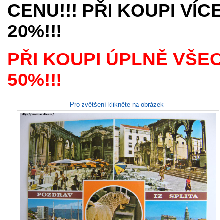
CENU!!! PŘI KOUPI VÍ
20%!!!
PŘI KOUPI ÚPLNĚ VŠE
50%!!!
Pro zvětšení klikněte na obrázek