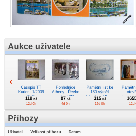
Aukce uživatele
Časopis TT
Pohlednice
Pamětní list ke
Pamětní 
Kurier - 1/2009
Atheny - Řecko
130 výročí
otevř
*142
z roku 1989.
lokodepa Plzeň
hranič.n
119
87
315
165
Kč
Kč
Kč
Nová nepoužitá
*2963
Železn
12d 0h
4d 0h
12d 0h
12d 
*5019
*29
Příhozy
Uživatel
Velikost příhozu
Datum