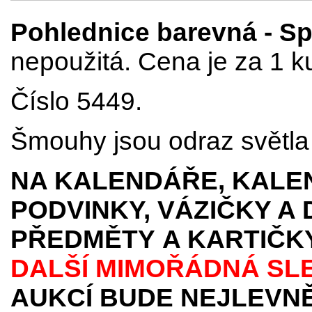
Pohlednice barevná - Spli
nepoužitá. Cena je za 1 k
Číslo 5449.
Šmouhy jsou odraz světla p
NA KALENDÁŘE, KALEN
PODVINKY, VÁZIČKY A
PŘEDMĚTY
A KARTIČK
DALŠÍ MIMOŘÁDNÁ SL
AUKCÍ BUDE NEJLEVNĚ