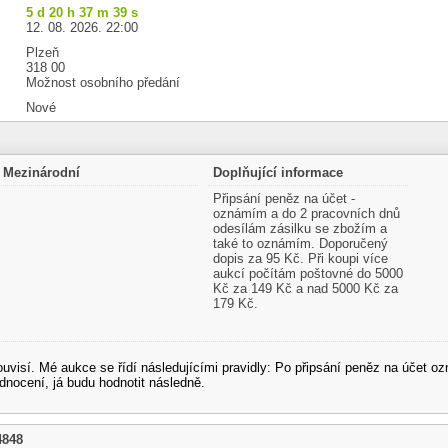
5 d 20 h 37 m 39 s
12. 08. 2026. 22:00
Plzeň
318 00
Možnost osobního předání
Nové
Mezinárodní
Doplňující informace
Připsání peněz na účet -
oznámím a do 2 pracovních dnů
odesílám zásilku se zbožím a
také to oznámím. Doporučený
dopis za 95 Kč. Při koupi více
aukcí počítám poštovné do 5000
Kč za 149 Kč a nad 5000 Kč za
179 Kč.
souvisí. Mé aukce se řídí následujícími pravidly: Po připsání peněz na účet
dnocení, já budu hodnotit následně.
4848