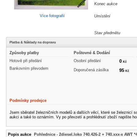
Konec aukce
Více fotografií
Umístění
Stav předmětu
Platba & Náklady na dopravu
Způsoby platby
Poštovné & Dodání
Hotově při předání
Osobní předání
0
Kč
Bankovním převodem
Doporučená zásilka
95
Kč
Podmínky prodejce
Jsem sběratel železničních modelů a dalších věcí, které se železnicí 
aukci a také to oznámím. Vy po převzetí a prohlédnutí zboží napište ho
Popis aukce
Pohlednice - 2diesel.loko 740.426-2 + 740.xxx-x AWT *