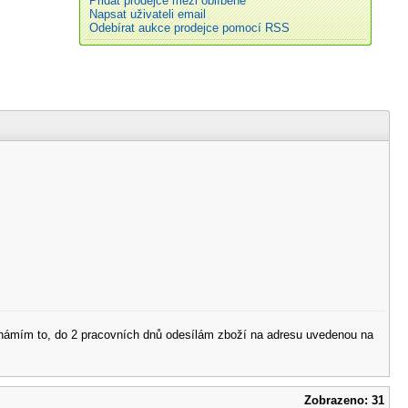
Přidat prodejce mezi oblíbené
Napsat uživateli email
Odebírat aukce prodejce pomocí RSS
 oznámím to, do 2 pracovních dnů odesílám zboží na adresu uvedenou na
Zobrazeno: 31