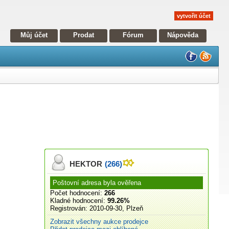
vytvořit účet
Můj účet
Prodat
Fórum
Nápověda
HEKTOR
(266)
Poštovní adresa byla ověřena
Počet hodnocení:
266
Kladné hodnocení:
99.26%
Registrován:
2010-09-30, Plzeň
Zobrazit všechny aukce prodejce