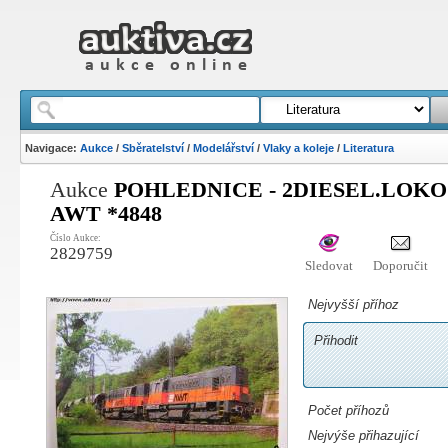
Navigace:
Aukce
/
Sběratelství
/
Modelářství
/
Vlaky a koleje
/
Literatura
Aukce
POHLEDNICE - 2DIESEL.LOKO 7
AWT *4848
Číslo Aukce:
2829759
Sledovat
Doporučit
Nejvyšší příhoz
Přihodit
Počet příhozů
Nejvýše přihazující