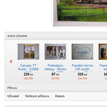
Aukce uživatele
Časopis TT
Pohlednice
Pamětní list ke
Pamět
Kurier - 1/2009
Atheny - Řecko
130 výročí
ot
*142
z roku 1989.
lokodepa Plzeň
hrani
119
87
315
1
Kč
Kč
Kč
Nová nepoužitá
*2963
Žele
13d 20h
5d 20h
13d 20h
1
*5019
Příhozy
Uživatel
Velikost příhozu
Datum
Kreslený
4osý osob.
Časopis
RARI