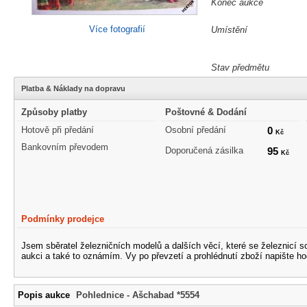
Konec aukce
Více fotografií
Umístění
Stav předmětu
Platba & Náklady na dopravu
Způsoby platby
Poštovné & Dodání
Hotově při předání
Osobní předání
0
Kč
Bankovním převodem
Doporučená zásilka
95
Kč
Podmínky prodejce
Jsem sběratel železničních modelů a dalších věcí, které se železnicí 
aukci a také to oznámím. Vy po převzetí a prohlédnutí zboží napište ho
Popis aukce
Pohlednice - Ašchabad *5554