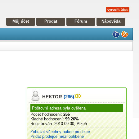
vytvořit účet
Můj účet
Prodat
Fórum
Nápověda
HEKTOR
(266)
Poštovní adresa byla ověřena
Počet hodnocení:
266
Kladné hodnocení:
99.26%
Registrován:
2010-09-30, Plzeň
Zobrazit všechny aukce prodejce
Přidat prodejce mezi oblíbené