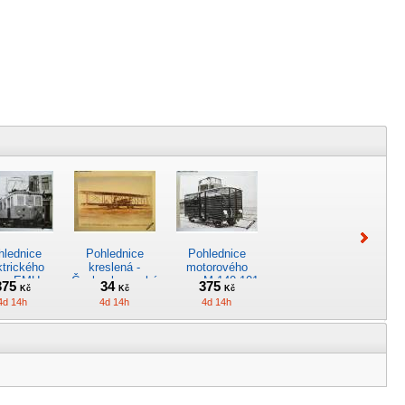
hlednice
Pohlednice
Pohlednice
ktrického
kreslená -
motorového
zu EMU
Československá
vozu M 140.101
375
34
375
Kč
Kč
Kč
001 ČSD
letadla *5045
ČSD *4979
4d 14h
4d 14h
4d 14h
*4970