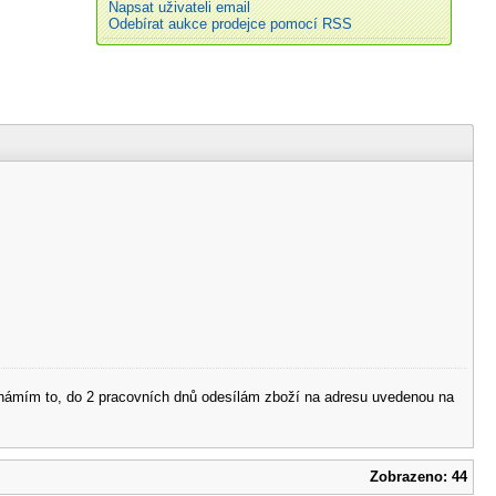
Napsat uživateli email
Odebírat aukce prodejce pomocí RSS
 oznámím to, do 2 pracovních dnů odesílám zboží na adresu uvedenou na
Zobrazeno: 44