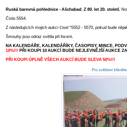
Ruská barevná pohlednice - Ašchabad. Z 80. let 20. století
.
Nov
Číslo 5554.
Z následujících mojich aukcí čísel *5552 - 5570, pokud bude něj
Šmouhy jsou odraz světla při focení.
NA KALENDÁŘE, KALENDÁŘÍKY, ČASOPISY, MINCE, PODV
10%!!!
PŘI KOUPI 10 AUKCÍ BUDE NEJLEVNĚJŠÍ AUKCE ZA 
PŘI KOUPI ÚPLNĚ VŠECH AUKCÍ BUDE SLEVA 50%!!!
Pro zvětšení kliknět