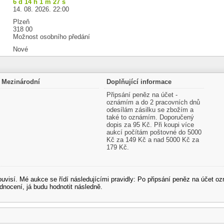
6 d 14 h 1 m 26 s
14. 08. 2026. 22:00
Plzeň
318 00
Možnost osobního předání
Nové
Mezinárodní
Doplňující informace
Připsání peněz na účet -
oznámím a do 2 pracovních dnů
odesílám zásilku se zbožím a
také to oznámím. Doporučený
dopis za 95 Kč. Při koupi více
aukcí počítám poštovné do 5000
Kč za 149 Kč a nad 5000 Kč za
179 Kč.
souvisí. Mé aukce se řídí následujícími pravidly: Po připsání peněz na účet
dnocení, já budu hodnotit následně.