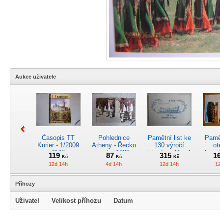
Aukce uživatele
Časopis TT
Pohlednice
Pamětní list ke
Pamět
Kurier - 1/2009
Atheny - Řecko
130 výročí
ot
*142
z roku 1989.
lokodepa Plzeň
hrani
119
87
315
1
Kč
Kč
Kč
Nová nepoužitá
*2963
Žele
12d 14h
4d 14h
12d 14h
1
*5019
Příhozy
Uživatel
Velikost příhozu
Datum