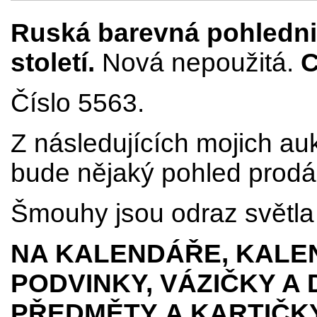
Ruská barevná pohlednic
století
.
Nová nepoužitá.
C
Číslo 5563.
Z následujících mojich au
bude nějaký pohled prodá
Šmouhy jsou odraz světla 
NA KALENDÁŘE, KALEN
PODVINKY, VÁZIČKY A
PŘEDMĚTY
A KARTIČK