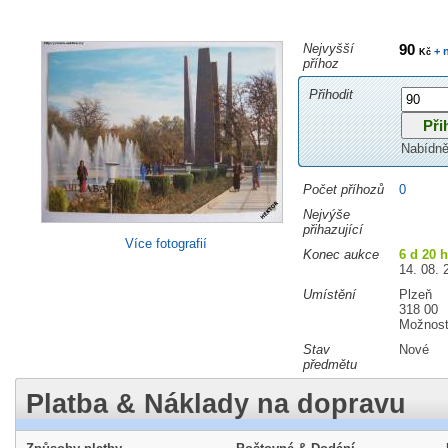
Nejvyšší
90
+ 
Kč
příhoz
Přihodit
Nabídně
Počet příhozů
0
Nejvýše
přihazující
Více fotografií
Konec aukce
6 d 20 
14. 08. 
Umístění
Plzeň
318 00
Možnost
Stav
Nové
předmětu
Platba & Náklady na dopravu