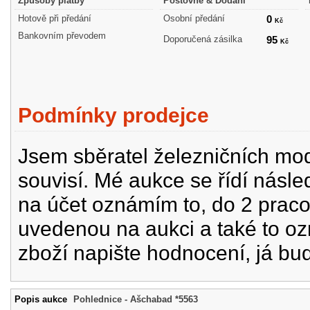
Způsoby platby
Poštovné & Dodání
Hotově při předání
Osobní předání
0
Kč
Bankovním převodem
Doporučená zásilka
95
Kč
Podmínky prodejce
Jsem sběratel železničních mode
souvisí. Mé aukce se řídí násle
na účet oznámím to, do 2 prac
uvedenou na aukci a také to oz
zboží napište hodnocení, já bu
Popis aukce
Pohlednice - Ašchabad *5563