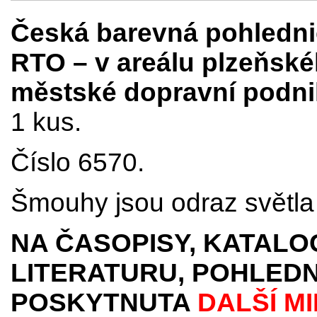
Česká barevná pohledn
RTO – v areálu plzeňské
městské dopravní podni
1 kus.
Číslo 6570.
Šmouhy jsou odraz světla 
NA ČASOPISY, KATALO
LITERATURU, POHLEDN
POSKYTNUTA
DALŠÍ M