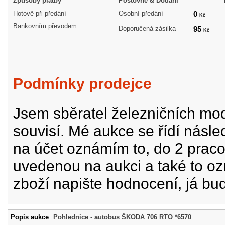
Způsoby platby
Poštovné & Dodání
Hotově při předání
Osobní předání
0
Kč
Bankovním převodem
Doporučená zásilka
95
Kč
Podmínky prodejce
Jsem sběratel železničních mode
souvisí. Mé aukce se řídí násle
na účet oznámím to, do 2 prac
uvedenou na aukci a také to oz
zboží napište hodnocení, já bu
Popis aukce
Pohlednice - autobus ŠKODA 706 RTO *6570