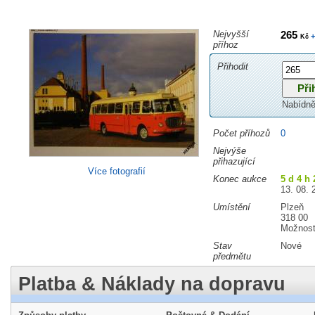
Nejvyšší
265
+
Kč
příhoz
Přihodit
Nabídně
Počet příhozů
0
Nejvýše
přihazující
Více fotografií
Konec aukce
5 d 4 h 
13. 08. 
Umístění
Plzeň
318 00
Možnost
Stav
Nové
předmětu
Platba & Náklady na dopravu