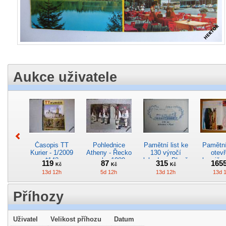
Aukce uživatele
Časopis TT
Pohlednice
Pamětní list ke
Pamětní 
Kurier - 1/2009
Atheny - Řecko
130 výročí
otevř
*142
z roku 1989.
lokodepa Plzeň
hranič.n
119
87
315
165
Kč
Kč
Kč
Nová nepoužitá
*2963
Železn
13d 12h
5d 12h
13d 12h
13d 
*5019
*29
Příhozy
Uživatel
Velikost příhozu
Datum