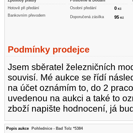
Způsoby platby
Poštovné & Dodání
Hotově při předání
Osobní předání
0
Kč
Bankovním převodem
Doporučená zásilka
95
Kč
Podmínky prodejce
Jsem sběratel železničních mode
souvisí. Mé aukce se řídí násle
na účet oznámím to, do 2 prac
uvedenou na aukci a také to oz
zboží napište hodnocení, já bu
Popis aukce
Pohlednice - Bad Tolz *5384