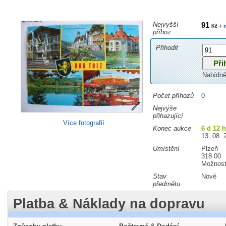
Nejvyšší
91
+ 
Kč
příhoz
Přihodit
Nabídně
Počet příhozů
0
Nejvýše
přihazující
Více fotografií
Konec aukce
6 d 12 
13. 08. 
Umístění
Plzeň
318 00
Možnost
Stav
Nové
předmětu
Platba & Náklady na dopravu