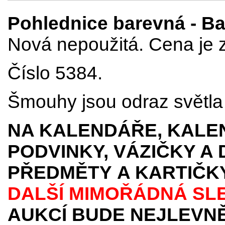
Pohlednice barevná - Bad
Nová nepoužitá. Cena je z
Číslo 5384.
Šmouhy jsou odraz světla p
NA KALENDÁŘE, KALEN
PODVINKY, VÁZIČKY A
PŘEDMĚTY
A KARTIČK
DALŠÍ MIMOŘÁDNÁ SL
AUKCÍ BUDE NEJLEVNĚ