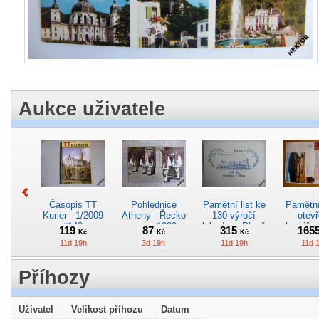
Aukce uživatele
Časopis TT
Pohlednice
Pamětní list ke
Pamětní 
Kurier - 1/2009
Atheny - Řecko
130 výročí
otevř
*142
z roku 1989.
lokodepa Plzeň
hranič.n
119
87
315
165
Kč
Kč
Kč
Nová nepoužitá
*2963
Železn
11d 19h
3d 19h
11d 19h
11d 
*5019
*29
Příhozy
Uživatel
Velikost příhozu
Datum