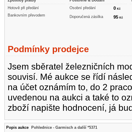
Způsoby platby
Poštovné & Dodání
Hotově při předání
Osobní předání
0
Kč
Bankovním převodem
Doporučená zásilka
95
Kč
Podmínky prodejce
Jsem sběratel železničních mode
souvisí. Mé aukce se řídí násle
na účet oznámím to, do 2 prac
uvedenou na aukci a také to oz
zboží napište hodnocení, já bu
Popis aukce
Pohlednice - Garmisch a další *5371