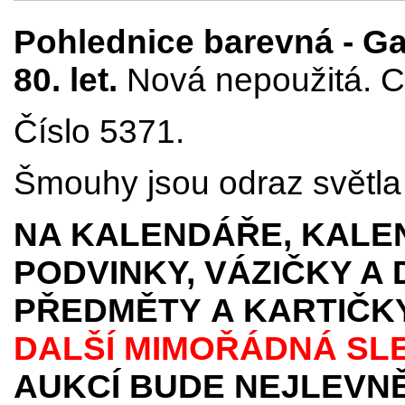
Pohlednice barevná - Ga
80. let.
Nová nepoužitá. C
Číslo 5371.
Šmouhy jsou odraz světla p
NA KALENDÁŘE, KALEN
PODVINKY, VÁZIČKY A
PŘEDMĚTY
A KARTIČK
DALŠÍ MIMOŘÁDNÁ SL
AUKCÍ BUDE NEJLEVNĚ