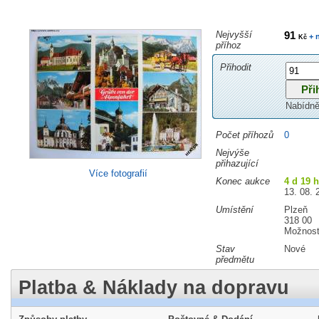
Nejvyšší
91
+ 
Kč
příhoz
Přihodit
Nabídně
Počet příhozů
0
Nejvýše
přihazující
Více fotografií
Konec aukce
4 d 19 
13. 08. 
Umístění
Plzeň
318 00
Možnost
Stav
Nové
předmětu
Platba & Náklady na dopravu