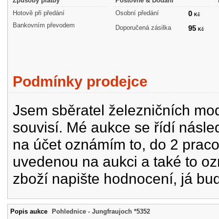
Způsoby platby
Poštovné & Dodání
Hotově při předání
Osobní předání
0
Kč
Bankovním převodem
Doporučená zásilka
95
Kč
Podmínky prodejce
Jsem sběratel železničních mode
souvisí. Mé aukce se řídí násle
na účet oznámím to, do 2 prac
uvedenou na aukci a také to oz
zboží napište hodnocení, já bu
Popis aukce
Pohlednice - Jungfraujoch *5352