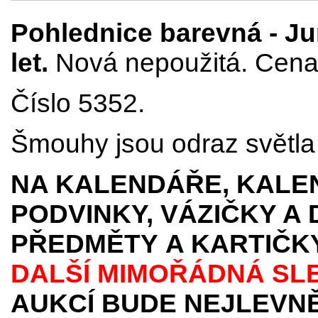
Pohlednice barevná - Ju
let.
Nová nepoužitá. Cena 
Číslo 5352.
Šmouhy jsou odraz světla p
NA KALENDÁŘE, KALEN
PODVINKY, VÁZIČKY A
PŘEDMĚTY
A KARTIČK
DALŠÍ MIMOŘÁDNÁ SL
AUKCÍ BUDE NEJLEVNĚ