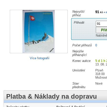
Nejvyšší
91
+ 
Kč
příhoz
Přihodit
Nabídně
Počet příhozů
0
Nejvýše
přihazující
Více fotografií
Konec aukce
5 d 1 h
13. 08. 
Umístění
Plzeň
318 00
Možnost
Stav
Nové
předmětu
Platba & Náklady na dopravu