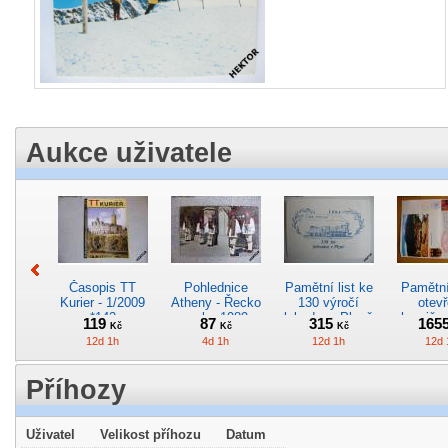
Aukce uživatele
Časopis TT
Pohlednice
Pamětní list ke
Pamětní 
Kurier - 1/2009
Atheny - Řecko
130 výročí
otevř
*142
z roku 1989.
lokodepa Plzeň
hranič.n
119
87
315
165
Kč
Kč
Kč
Nová nepoužitá
*2963
Železn
12d 1h
4d 1h
12d 1h
12d 
*5019
*29
Příhozy
Uživatel
Velikost příhozu
Datum