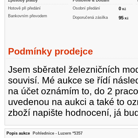
Způsoby platby
Poštovné & Dodání
Hotově při předání
Osobní předání
0
Kč
Bankovním převodem
Doporučená zásilka
95
Kč
Podmínky prodejce
Jsem sběratel železničních mode
souvisí. Mé aukce se řídí násle
na účet oznámím to, do 2 prac
uvedenou na aukci a také to oz
zboží napište hodnocení, já bu
Popis aukce
Pohlednice - Luzern *5357