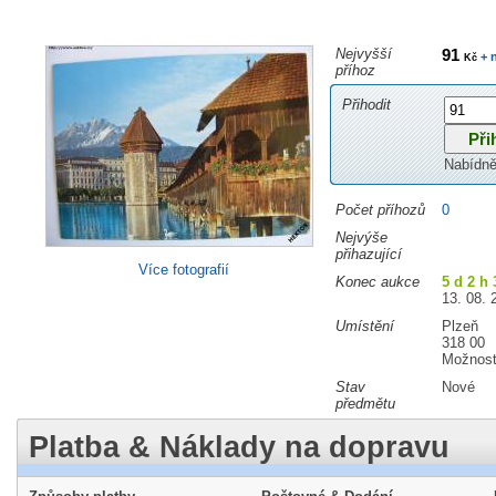
Nejvyšší
91
+ 
Kč
příhoz
Přihodit
Nabídně
Počet příhozů
0
Nejvýše
přihazující
Více fotografií
Konec aukce
5 d 2 h
13. 08. 
Umístění
Plzeň
318 00
Možnost
Stav
Nové
předmětu
Platba & Náklady na dopravu