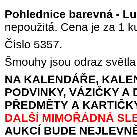
Pohlednice barevná - Luz
nepoužitá. Cena je za 1 k
Číslo 5357.
Šmouhy jsou odraz světla p
NA KALENDÁŘE, KALEN
PODVINKY, VÁZIČKY A
PŘEDMĚTY
A KARTIČK
DALŠÍ MIMOŘÁDNÁ SL
AUKCÍ BUDE NEJLEVNĚ