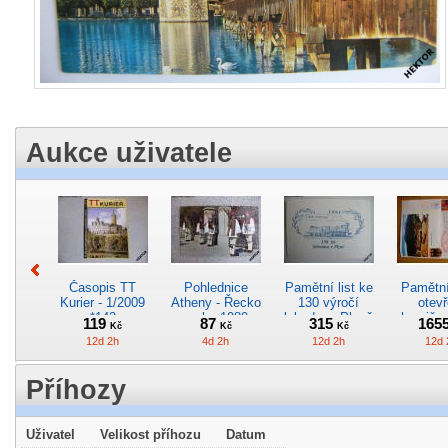
Aukce uživatele
Časopis TT
Pohlednice
Pamětní list ke
Pamětní 
Kurier - 1/2009
Atheny - Řecko
130 výročí
otevř
*142
z roku 1989.
lokodepa Plzeň
hranič.n
119
87
315
165
Kč
Kč
Kč
Nová nepoužitá
*2963
Železn
12d 2h
4d 2h
12d 2h
12d 
*5019
*29
Příhozy
Uživatel
Velikost příhozu
Datum