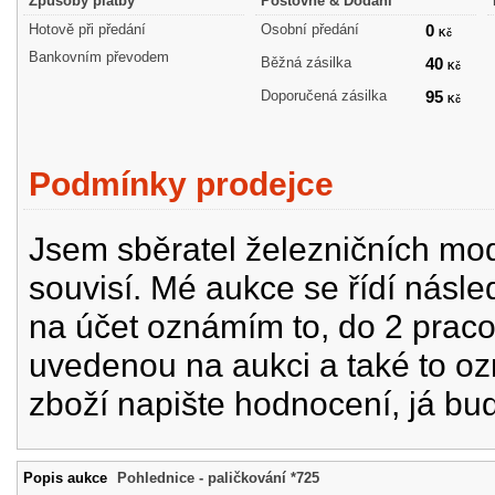
Způsoby platby
Poštovné & Dodání
Hotově při předání
Osobní předání
0
Kč
Bankovním převodem
Běžná zásilka
40
Kč
Doporučená zásilka
95
Kč
Podmínky prodejce
Jsem sběratel železničních mode
souvisí. Mé aukce se řídí násle
na účet oznámím to, do 2 prac
uvedenou na aukci a také to oz
zboží napište hodnocení, já bu
Popis aukce
Pohlednice - paličkování *725