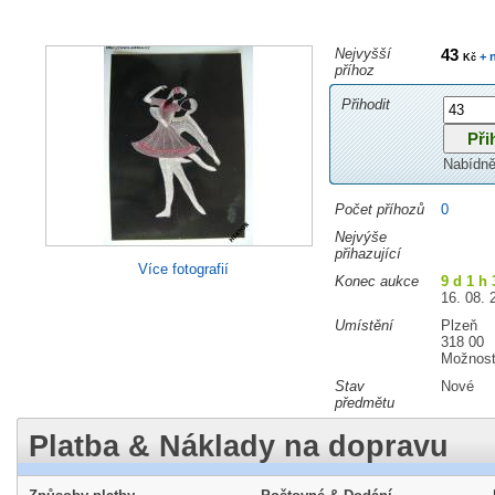
Nejvyšší
43
+ 
Kč
příhoz
Přihodit
Nabídně
Počet příhozů
0
Nejvýše
přihazující
Více fotografií
Konec aukce
9 d 1 h 
16. 08. 
Umístění
Plzeň
318 00
Možnost
Stav
Nové
předmětu
Platba & Náklady na dopravu