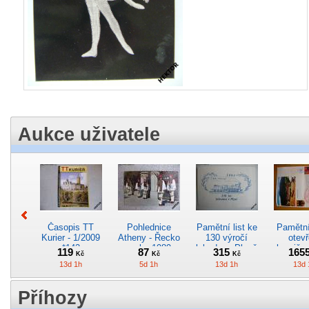
Aukce uživatele
Časopis TT
Pohlednice
Pamětní list ke
Pamětní 
Kurier - 1/2009
Atheny - Řecko
130 výročí
otevř
*142
z roku 1989.
lokodepa Plzeň
hranič.n
119
87
315
165
Kč
Kč
Kč
Nová nepoužitá
*2963
Železn
13d 1h
5d 1h
13d 1h
13d 
*5019
*29
Příhozy