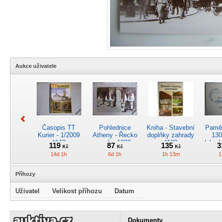
Aukce uživatele
Časopis TT
Pohlednice
Kniha - Stavební
Pamět
Kurier - 1/2009
Atheny - Řecko
doplňky zahrady
130
*142
z roku 1989.
*188
lokod
119
87
135
3
Kč
Kč
Kč
Nová nepoužitá
14d 1h
6d 1h
1h 13m
1
*5019
Příhozy
Uživatel
Velikost příhozu
Datum
Pohlednice
Pánské kapesní
Pohlednice
Kr
kreslená -
hodinky
motorového
obrá
Dokumenty