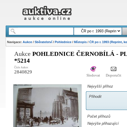
Navigace:
Aukce
/
Sběratelství
/
Pohlednice
/
Místopis
/
ČR po r. 1993 (Reprint, k
Aukce
POHLEDNICE ČERNOBÍLÁ - P
*5214
Číslo Aukce:
2840829
Sledovat
Doporučit
Nejvyšší příhoz
Přihodit
Počet příhozů
Nejvýše přihazující