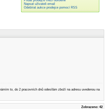
Přidat prodejce mezi oblíbené
Napsat uživateli email
Odebírat aukce prodejce pomocí RSS
 oznámím to, do 2 pracovních dnů odesílám zboží na adresu uvedenou na
Zobrazeno: 42