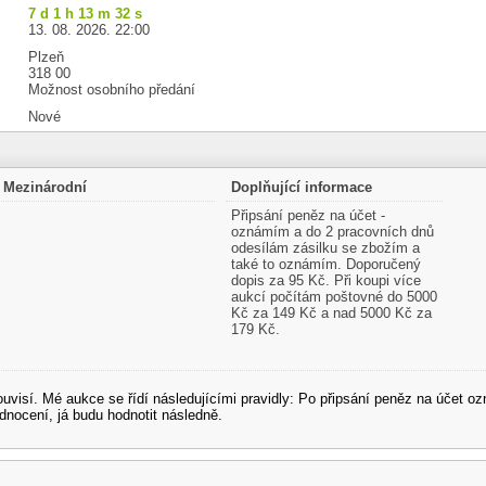
7 d 1 h 13 m 32 s
13. 08. 2026. 22:00
Plzeň
318 00
Možnost osobního předání
Nové
Mezinárodní
Doplňující informace
Připsání peněz na účet -
oznámím a do 2 pracovních dnů
odesílám zásilku se zbožím a
také to oznámím. Doporučený
dopis za 95 Kč. Při koupi více
aukcí počítám poštovné do 5000
Kč za 149 Kč a nad 5000 Kč za
179 Kč.
souvisí. Mé aukce se řídí následujícími pravidly: Po připsání peněz na účet
dnocení, já budu hodnotit následně.