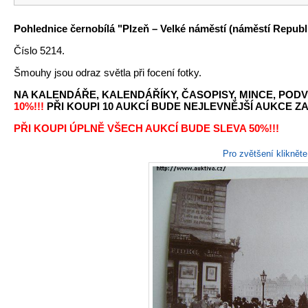
Pohlednice černobílá "Plzeň – Velké náměstí (náměstí Republi
Číslo 5214.
Šmouhy jsou odraz světla při focení fotky.
NA KALENDÁŘE, KALENDÁŘÍKY, ČASOPISY, MINCE, PODV
10%!!!
PŘI KOUPI 10 AUKCÍ BUDE NEJLEVNĚJŠÍ AUKCE ZA 
PŘI KOUPI ÚPLNĚ VŠECH AUKCÍ BUDE SLEVA 50%!!!
Pro zvětšení kliknět