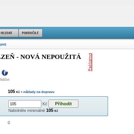
opie)
LZEŇ - NOVÁ NEPOUŽITÁ
Sdílet
105
+ náklady na dopravu
Kč
Kč
105
Nabídněte minimálně
Kč
0