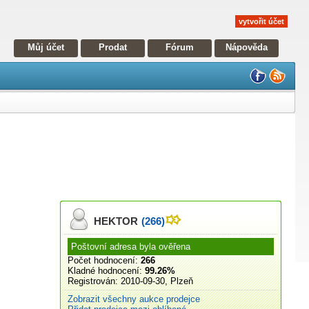
vytvořit účet
Můj účet
Prodat
Fórum
Nápověda
HEKTOR
(266)
Poštovní adresa byla ověřena
Počet hodnocení:
266
Kladné hodnocení:
99.26%
Registrován:
2010-09-30, Plzeň
Zobrazit všechny aukce prodejce