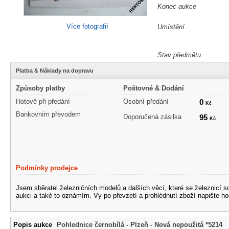
Konec aukce
Více fotografií
Umístění
Stav předmětu
Platba & Náklady na dopravu
Způsoby platby
Poštovné & Dodání
Hotově při předání
Osobní předání
0
Kč
Bankovním převodem
Doporučená zásilka
95
Kč
Podmínky prodejce
Jsem sběratel železničních modelů a dalších věcí, které se železnicí 
aukci a také to oznámím. Vy po převzetí a prohlédnutí zboží napište ho
Popis aukce
Pohlednice černobílá - Plzeň - Nová nepoužitá *5214