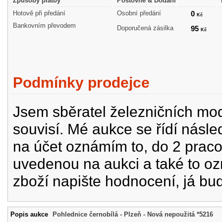
Způsoby platby
Poštovné & Dodání
Hotově při předání
Osobní předání
0
Kč
Bankovním převodem
Doporučená zásilka
95
Kč
Podmínky prodejce
Jsem sběratel železničních mode
souvisí. Mé aukce se řídí násle
na účet oznámím to, do 2 prac
uvedenou na aukci a také to oz
zboží napište hodnocení, já bu
Popis aukce
Pohlednice černobílá - Plzeň - Nová nepoužitá *5216