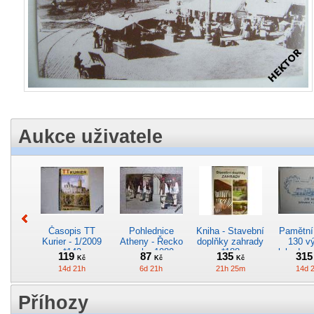
Aukce uživatele
Časopis TT
Pohlednice
Kniha - Stavební
Pamětní 
Kurier - 1/2009
Atheny - Řecko
doplňky zahrady
130 vý
*142
z roku 1989.
*188
lokodep
119
87
135
31
Kč
Kč
Kč
Nová nepoužitá
*29
14d 21h
6d 21h
21h 25m
14d 
*5019
Příhozy