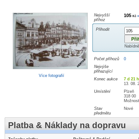
Nejvyšší
105
+
Kč
příhoz
Přihodit
Nabídně
Počet příhozů
0
Nejvýše
přihazující
Více fotografií
Konec aukce
7 d 21 
13. 08. 
Umístění
Plzeň
318 00
Možnost
Stav
Nové
předmětu
Platba & Náklady na dopravu