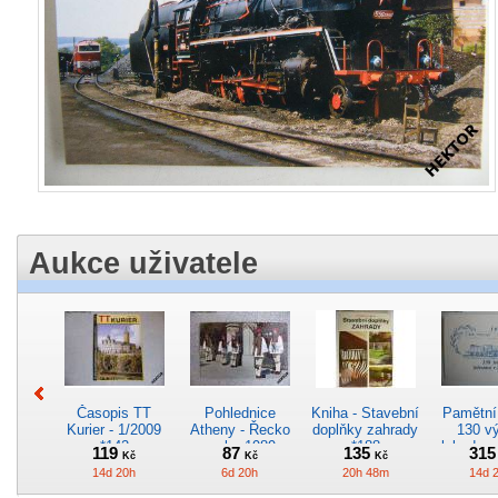
Aukce uživatele
Časopis TT
Pohlednice
Kniha - Stavební
Pamětní 
Kurier - 1/2009
Atheny - Řecko
doplňky zahrady
130 vý
*142
z roku 1989.
*188
lokodep
119
87
135
31
Kč
Kč
Kč
Nová nepoužitá
*29
14d 20h
6d 20h
20h 48m
14d 
*5019