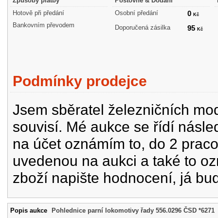
Způsoby platby
Poštovné & Dodání
Hotově při předání
Osobní předání
0
Kč
Bankovním převodem
Doporučená zásilka
95
Kč
Podmínky prodejce
Jsem sběratel železničních mode
souvisí. Mé aukce se řídí násle
na účet oznámím to, do 2 prac
uvedenou na aukci a také to oz
zboží napište hodnocení, já bu
Popis aukce
Pohlednice parní lokomotivy řady 556.0296 ČSD *6271