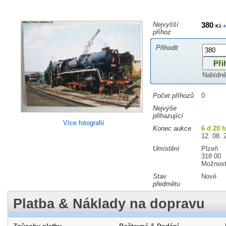
Nejvyšší
380
+
Kč
příhoz
Přihodit
Nabídně
Počet příhozů
0
Nejvýše
přihazující
Více fotografií
Konec aukce
6 d 20 
12. 08. 
Umístění
Plzeň
318 00
Možnost
Stav
Nové
předmětu
Platba & Náklady na dopravu