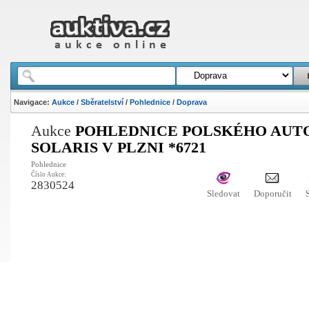
Navigace:
Aukce
/
Sběratelství
/
Pohlednice
/
Doprava
Aukce
POHLEDNICE POLSKÉHO AUT
SOLARIS V PLZNI *6721
Pohlednice
Číslo Aukce:
2830524
Sledovat
Doporučit