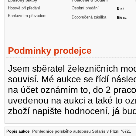
Způsoby platby
Poštovné & Dodání
Hotově při předání
Osobní předání
0
Kč
Bankovním převodem
Doporučená zásilka
95
Kč
Podmínky prodejce
Jsem sběratel železničních mode
souvisí. Mé aukce se řídí násle
na účet oznámím to, do 2 prac
uvedenou na aukci a také to oz
zboží napište hodnocení, já bu
Popis aukce
Pohlednice polského autobusu Solaris v Plzni *6721