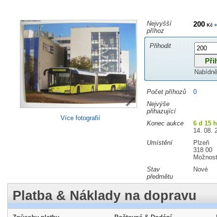
Nejvyšší
200
+
Kč
příhoz
Přihodit
Nabídně
Počet příhozů
0
Nejvýše
přihazující
Více fotografií
Konec aukce
6 d 15 
14. 08. 
Umístění
Plzeň
318 00
Možnost
Stav
Nové
předmětu
Platba & Náklady na dopravu