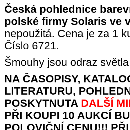
Česká pohlednice bare
polské firmy Solaris ve 
nepoužitá. Cena je za 1 k
Číslo 6721.
Šmouhy jsou odraz světla 
NA ČASOPISY, KATALO
LITERATURU, POHLEDN
POSKYTNUTA
DALŠÍ M
PŘI KOUPI 10 AUKCÍ B
POLOVIČNÍ CENU!!! PŘI