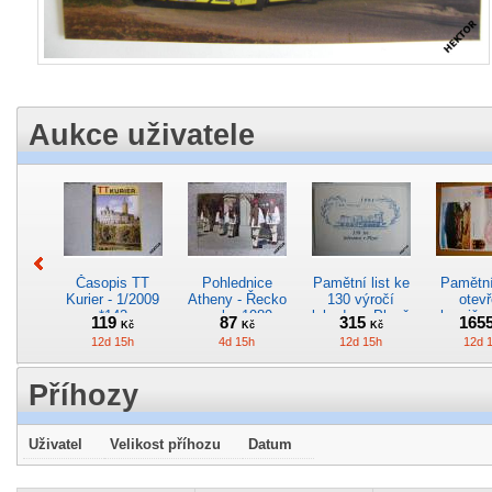
Aukce uživatele
Časopis TT
Pohlednice
Pamětní list ke
Pamětní 
Kurier - 1/2009
Atheny - Řecko
130 výročí
otevř
*142
z roku 1989.
lokodepa Plzeň
hranič.n
119
87
315
165
Kč
Kč
Kč
Nová nepoužitá
*2963
Železn
12d 15h
4d 15h
12d 15h
12d 
*5019
*29
Příhozy
Uživatel
Velikost příhozu
Datum
Pohlednice
Pohlednice
Pohlednice
Kres
elektrického
kreslená -
motorového
obrázek