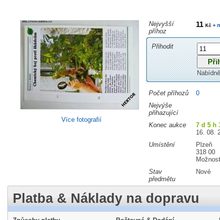
Nejvyšší
11
+ n
Kč
příhoz
Přihodit
Nabídně
Počet příhozů
0
Nejvýše
přihazující
Více fotografií
Konec aukce
7 d 5 h
16. 08. 
Umístění
Plzeň
318 00
Možnost
Stav
Nové
předmětu
Platba & Náklady na dopravu