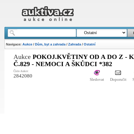
Navigace:
Aukce
/
Dům, byt a zahrada
/
Zahrada
/
Ostatní
Aukce
POKOJ.KVĚTINY OD A DO Z - 
Č.829 - NEMOCI A ŠKŮDCI *382
Číslo Aukce:
2842080
Sledovat
Doporučit