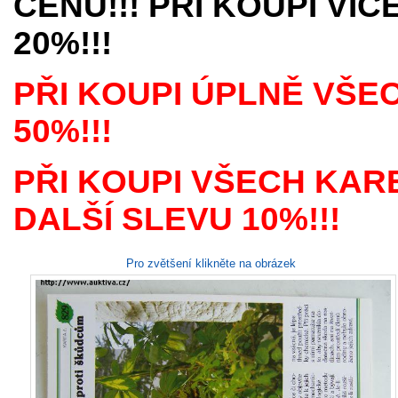
CENU!!! PŘI KOUPI VÍ
20%!!!
PŘI KOUPI ÚPLNĚ VŠE
50%!!!
PŘI KOUPI VŠECH KAR
DALŠÍ SLEVU 10%!!!
Pro zvětšení klikněte na obrázek