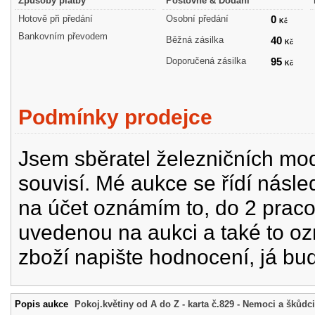
Způsoby platby
Poštovné & Dodání
Hotově při předání
Osobní předání
0
Kč
Bankovním převodem
Běžná zásilka
40
Kč
Doporučená zásilka
95
Kč
Podmínky prodejce
Jsem sběratel železničních mode
souvisí. Mé aukce se řídí násle
na účet oznámím to, do 2 prac
uvedenou na aukci a také to oz
zboží napište hodnocení, já bu
Popis aukce
Pokoj.květiny od A do Z - karta č.829 - Nemoci a škůdci