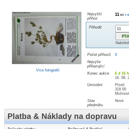
Nejvyšší
11
+ n
Kč
příhoz
Přihodit
Nabídně
Počet příhozů
0
Nejvýše
přihazující
Více fotografií
Konec aukce
6 d 16 
16. 08. 
Umístění
Plzeň
318 00
Možnost
Stav
Nové
předmětu
Platba & Náklady na dopravu