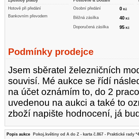
Způsoby platby
Poštovné & Dodání
Hotově při předání
Osobní předání
0
Kč
Bankovním převodem
Běžná zásilka
40
Kč
Doporučená zásilka
95
Kč
Podmínky prodejce
Jsem sběratel železničních mode
souvisí. Mé aukce se řídí násle
na účet oznámím to, do 2 prac
uvedenou na aukci a také to oz
zboží napište hodnocení, já bu
Popis aukce
Pokoj.květiny od A do Z - karta č.867 - Praktické rady *