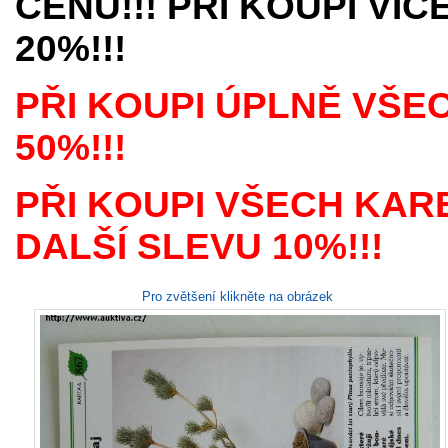
CENU!!! PŘI KOUPI VÍ
20%!!!
PŘI KOUPI ÚPLNĚ VŠE
50%!!!
PŘI KOUPI VŠECH KAR
DALŠÍ SLEVU 10%!!!
Pro zvětšení klikněte na obrázek