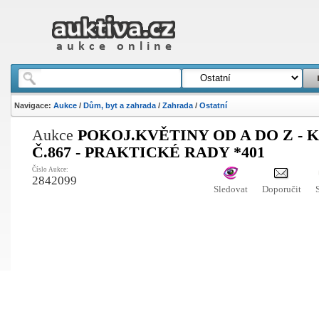
Navigace:
Aukce
/
Dům, byt a zahrada
/
Zahrada
/
Ostatní
Aukce
POKOJ.KVĚTINY OD A DO Z - 
Č.867 - PRAKTICKÉ RADY *401
Číslo Aukce:
2842099
Sledovat
Doporučit