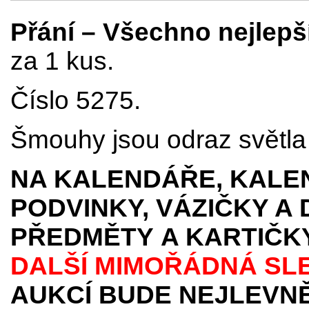
Přání – Všechno nejlepš
za 1 kus.
Číslo 5275.
Šmouhy jsou odraz světla p
NA KALENDÁŘE, KALEN
PODVINKY, VÁZIČKY A
PŘEDMĚTY
A KARTIČK
DALŠÍ MIMOŘÁDNÁ SL
AUKCÍ BUDE NEJLEVNĚ