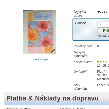
Nejvyšší
35
+ 
Kč
příhoz
Přihodit
Nabídně
Počet příhozů
0
Nejvýše
přihazující
Více fotografií
Konec aukce
5 d 5 h
13. 08. 
Umístění
Plzeň
318 00
Možnost
Stav
Lehce p
předmětu
Platba & Náklady na dopravu