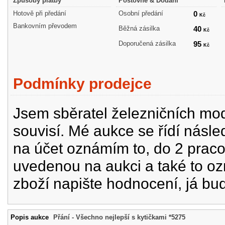
Způsoby platby
Poštovné & Dodání
Hotově při předání
Osobní předání
0
Kč
Bankovním převodem
Běžná zásilka
40
Kč
Doporučená zásilka
95
Kč
Podmínky prodejce
Jsem sběratel železničních mode
souvisí. Mé aukce se řídí násle
na účet oznámím to, do 2 prac
uvedenou na aukci a také to oz
zboží napište hodnocení, já bu
Popis aukce
Přání - Všechno nejlepší s kytičkami *5275