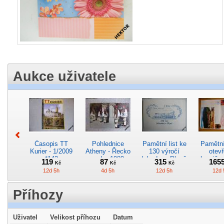
Aukce uživatele
Časopis TT
Pohlednice
Pamětní list ke
Pamětní 
Kurier - 1/2009
Atheny - Řecko
130 výročí
otevř
*142
z roku 1989.
lokodepa Plzeň
hranič.n
119
87
315
165
Kč
Kč
Kč
Nová nepoužitá
*2963
Železn
12d 5h
4d 5h
12d 5h
12d 
*5019
*29
Příhozy
Uživatel
Velikost příhozu
Datum