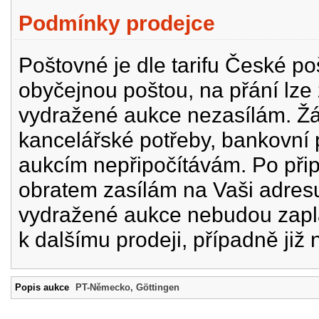
Podmínky prodejce
Poštovné je dle tarifu České p
obyčejnou poštou, na přání lze
vydražené aukce nezasílám. Žád
kancelářské potřeby, bankovní 
aukcím nepřipočítávám. Po při
obratem zasílám na Vaši adres
vydražené aukce nebudou zapl
k dalšímu prodeji, případně již 
Popis aukce
PT-Německo, Göttingen