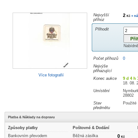
Nejvyšší
2
+ ná
Kč
příhoz
Přihodit
Nabídně
Počet příhozů
0
Nejvýše
přihazující
Více fotografií
Konec aukce
9 d 4 h
18. 08. 
Umístění
Nymbur
28802
Stav
Použité
předmětu
Platba & Náklady na dopravu
Způsoby platby
Poštovné & Dodání
Bankovním převodem
Běžná zásilka
0
Kč