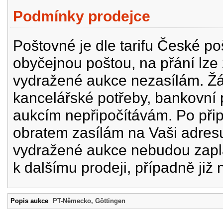
Podmínky prodejce
Poštovné je dle tarifu České p
obyčejnou poštou, na přání lze
vydražené aukce nezasílám. Žád
kancelářské potřeby, bankovní 
aukcím nepřipočítávám. Po při
obratem zasílám na Vaši adres
vydražené aukce nebudou zapl
k dalšímu prodeji, případně již 
Popis aukce
PT-Německo, Göttingen