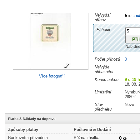
Nejvyšší
5
+ ná
Kč
příhoz
Přihodit
Nabídně
Počet příhozů
0
Nejvýše
přihazující
Více fotografií
Konec aukce
9 d 19 
18. 08. 
Umístění
Nymbur
28802
Stav
Nové
předmětu
Platba & Náklady na dopravu
Způsoby platby
Poštovné & Dodání
Bankovním převodem
Běžná zásilka
0
Kč