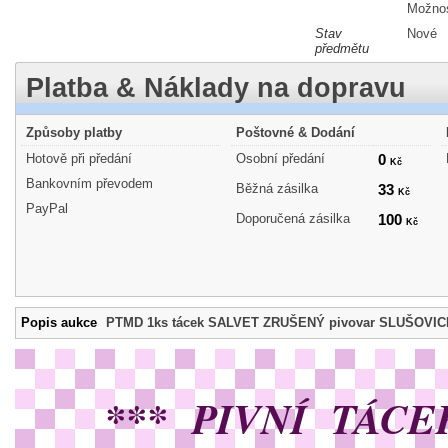
Možnos
Stav
Nové
předmětu
Platba & Náklady na dopravu
Způsoby platby
Poštovné & Dodání
Hotově při předání
Osobní předání
0
Kč
Bankovním převodem
Běžná zásilka
33
Kč
PayPal
Doporučená zásilka
100
Kč
Popis aukce
PTMD 1ks tácek SALVET ZRUŠENÝ pivovar SLUŠOVIC
*** PIVNÍ TÁCE