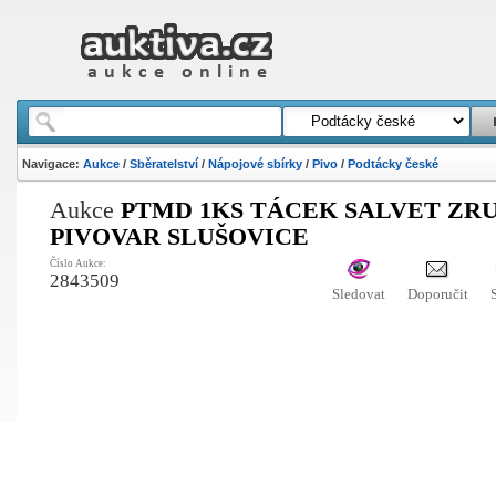
Navigace:
Aukce
/
Sběratelství
/
Nápojové sbírky
/
Pivo
/
Podtácky české
Aukce
PTMD 1KS TÁCEK SALVET ZR
PIVOVAR SLUŠOVICE
Číslo Aukce:
2843509
Sledovat
Doporučit