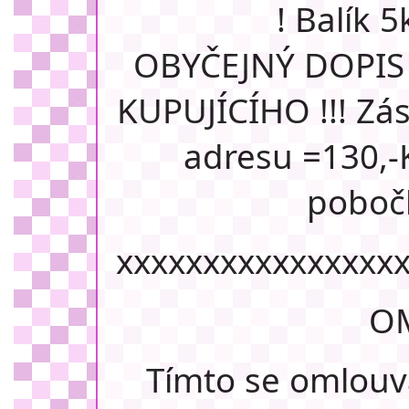
! Balík 5
OBYČEJNÝ DOPIS
KUPUJÍCÍHO !!! Zá
adresu =130,-
pobočk
xxxxxxxxxxxxxxxx
OM
Tímto se omlou