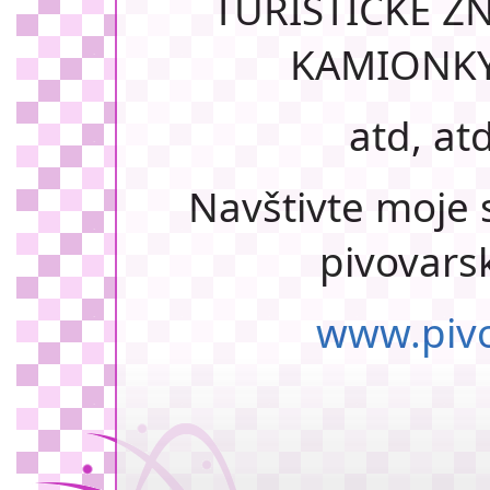
TURISTICKÉ Z
KAMIONKY 
atd, atd,
Navštivte moje 
pivovars
www.pivo