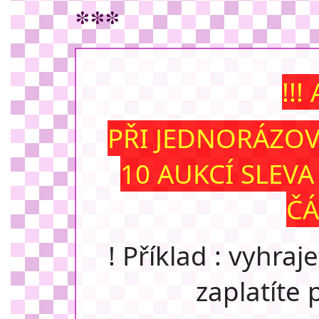
***
!!!
PŘI JEDNORÁZOV
10 AUKCÍ SLEV
ČÁ
! Příklad : vyhraj
zaplatíte 