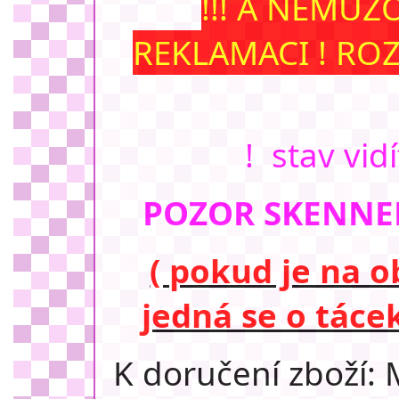
!!! A NEMŮŽ
REKLAMACI ! RO
! stav vid
POZOR SKENNER
( pokud je na ob
jedná se o táce
K doručení zboží: 