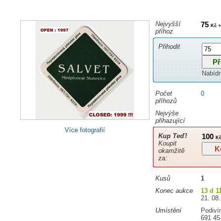
Nejvyšší
75
+
Kč
příhoz
Přihodit
Nabíd
Počet
0
příhozů
Nejvýše
přihazující
Více fotografií
Kup Teď!
100
Kč
Koupit
doprav
okamžitě
za:
Kusů
1
Konec aukce
13 d 1
21. 08.
Umístění
Podiví
691 45