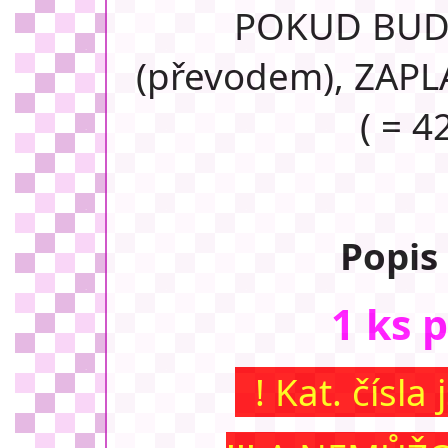
POKUD BUDE
(převodem), ZAPL
( = 4
Popis
1 ks 
! Kat. čísla 