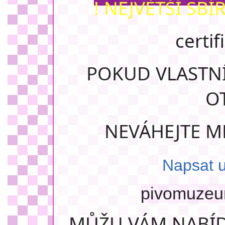
!
NEJVĚTŠÍ SBÍR
certif
POKUD VLASTNÍ
O
NEVÁHEJTE M
Napsat u
pivomuze
MŮŽU VÁM NABÍD