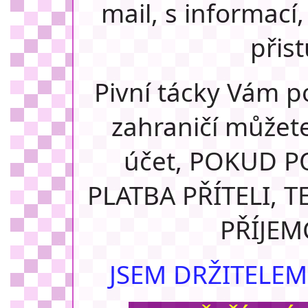
mail, s informací
přist
Pivní tácky Vám po
zahraničí můžete
účet, POKUD P
PLATBA PŘÍTELI, 
PŘÍJEMC
JSEM DRŽITELE