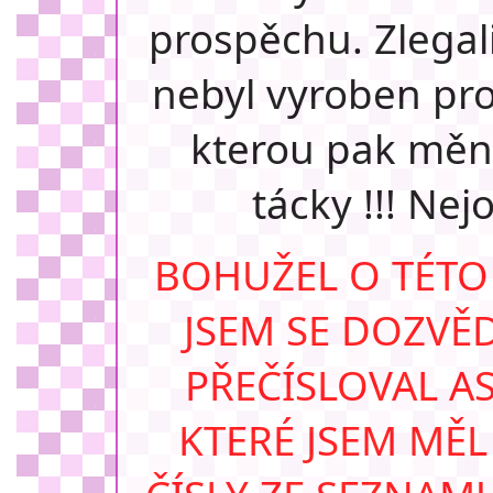
prospěchu. Zlegal
nebyl vyroben pro 
kterou pak měni
tácky !!! Nej
BOHUŽEL O TÉTO
JSEM SE DOZVĚD
PŘEČÍSLOVAL AS
KTERÉ JSEM MĚ