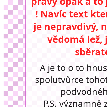
pravý opak a to 
! Navíc text kt
je nepravdivý, 
vědomá lež, 
sběrat
A je to o to hnu
spolutvůrce tohot
podvodnéh
P.S.
významně z