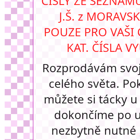
ČÍSLY ZE SEZNAM
J.Š. z MORAVSK
POUZE PRO VAŠI
KAT. ČÍSLA V
Rozprodávám svoji
celého světa. Po
můžete si tácky 
dokončíme po ur
nezbytně nutné ,