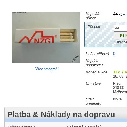
Nejvyšší
44
+ 
Kč
příhoz
Přihodit
Nabídně
Počet příhozů
0
Nejvýše
přihazující
Více fotografií
Konec aukce
12 d 7 
18. 08. 
Umístění
Plzeň
318 00
Možnost
Stav
Nové
předmětu
Platba & Náklady na dopravu