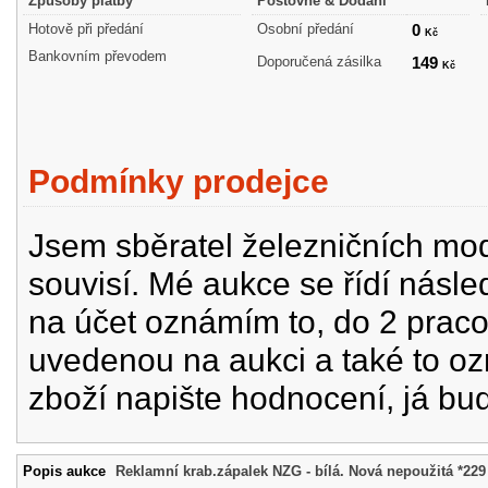
Způsoby platby
Poštovné & Dodání
Hotově při předání
Osobní předání
0
Kč
Bankovním převodem
Doporučená zásilka
149
Kč
Podmínky prodejce
Jsem sběratel železničních mode
souvisí. Mé aukce se řídí násle
na účet oznámím to, do 2 prac
uvedenou na aukci a také to oz
zboží napište hodnocení, já bu
Popis aukce
Reklamní krab.zápalek NZG - bílá. Nová nepoužitá *229