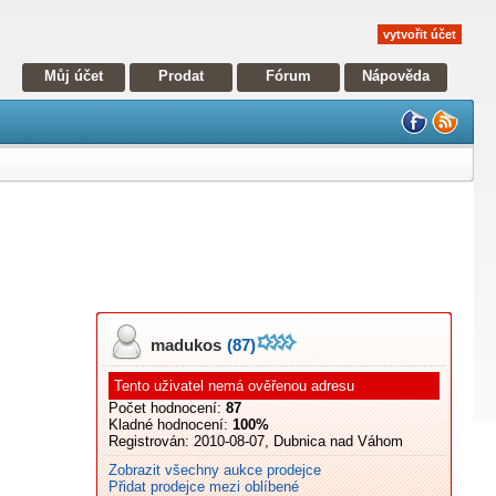
vytvořit účet
Můj účet
Prodat
Fórum
Nápověda
madukos
(87)
Tento uživatel nemá ověřenou adresu
Počet hodnocení:
87
Kladné hodnocení:
100%
Registrován:
2010-08-07, Dubnica nad Váhom
Zobrazit všechny aukce prodejce
Přidat prodejce mezi oblíbené