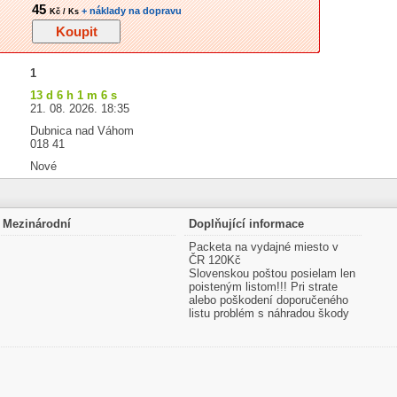
45
+ náklady na dopravu
Kč / Ks
1
13 d 6 h 1 m 5 s
21. 08. 2026. 18:35
Dubnica nad Váhom
018 41
Nové
Mezinárodní
Doplňující informace
Packeta na vydajné miesto v
ČR 120Kč
Slovenskou poštou posielam len
poisteným listom!!! Pri strate
alebo poškodení doporučeného
listu problém s náhradou škody