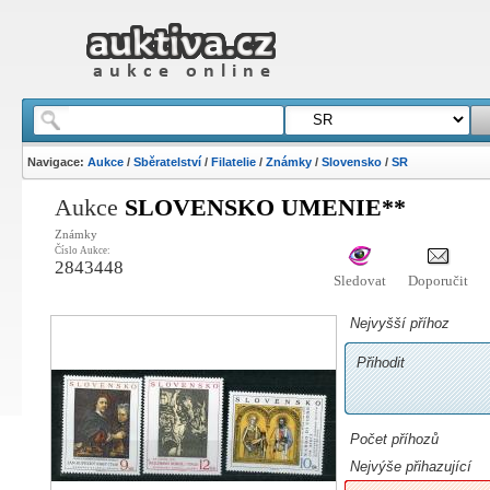
Navigace:
Aukce
/
Sběratelství
/
Filatelie
/
Známky
/
Slovensko
/
SR
Aukce
SLOVENSKO UMENIE**
Známky
Číslo Aukce:
2843448
Sledovat
Doporučit
Nejvyšší příhoz
Přihodit
Počet příhozů
Nejvýše přihazující