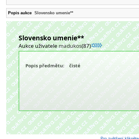
Popis aukce
Slovensko umenie**
Slovensko umenie**
Aukce uživatele
madukos
(87)
Popis předmětu: čisté
Pro zvětšení kliknět