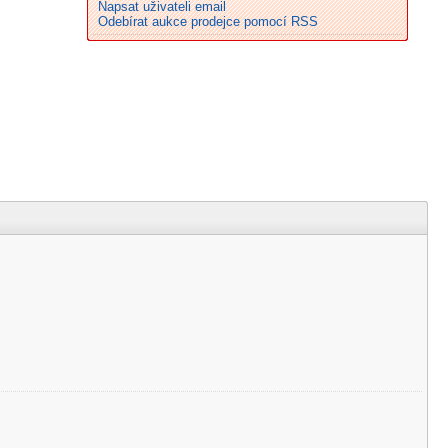
Napsat uživateli email
Odebírat aukce prodejce pomocí RSS