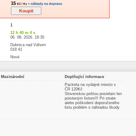
15
+ náklady na dopravu
Kč / Ks
1
12 h 40 m 4 s
06. 08. 2026. 18:35
Dubnica nad Váhom
018 41
Nové
Mezinárodní
Doplňující informace
Packeta na vydajné miesto v
ČR 120Kč
Slovenskou poštou posielam len
poisteným listom!!! Pri strate
alebo poškodení doporučeného
listu problém s náhradou škody