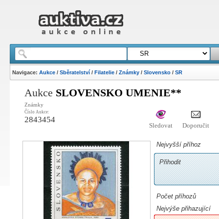
Navigace:
Aukce
/
Sběratelství
/
Filatelie
/
Známky
/
Slovensko
/
SR
Aukce
SLOVENSKO UMENIE**
Známky
Číslo Aukce:
2843454
Sledovat
Doporučit
Nejvyšší příhoz
Přihodit
Počet příhozů
Nejvýše přihazující