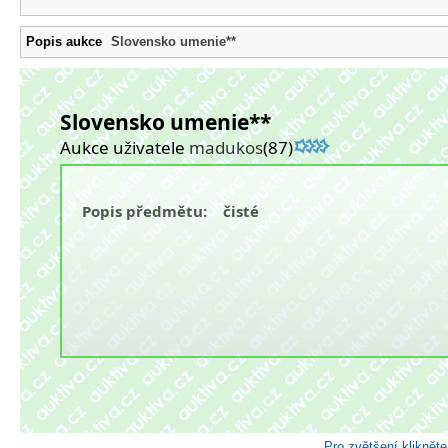
Popis aukce
Slovensko umenie**
Slovensko umenie**
Aukce uživatele
madukos
(87)
Popis předmětu: čisté
Pro zvětšení kliknět