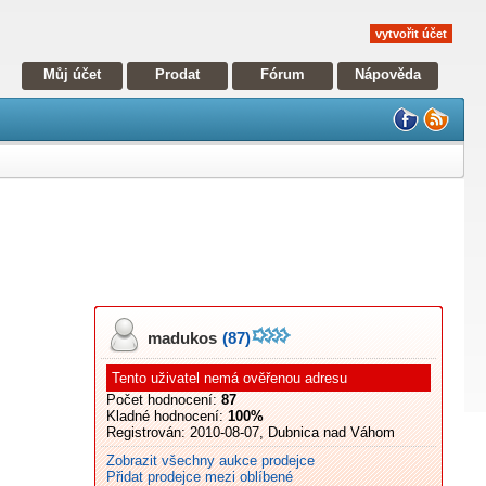
vytvořit účet
Můj účet
Prodat
Fórum
Nápověda
madukos
(87)
Tento uživatel nemá ověřenou adresu
Počet hodnocení:
87
Kladné hodnocení:
100%
Registrován:
2010-08-07, Dubnica nad Váhom
Zobrazit všechny aukce prodejce
Přidat prodejce mezi oblíbené