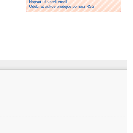
Napsat uživateli email
Odebírat aukce prodejce pomocí RSS