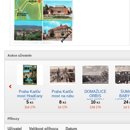
Aukce uživatele
Praha Karlův
Praha Karlův
DOMAŽLICE
ŠUM
most Hradčany
most na rubu
ORBIS
BABY
***5076
znak
***14025V
HOTEL 
5
8
10
24
Kč
Kč
Kč
spartakiády
ORB
11d 17h
1d 17h
13d 17h
1d 1
1955 ***11988
***14
Příhozy
Uživatel
Velikost příhozu
Datum