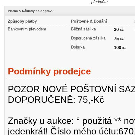
předmětu
Platba & Náklady na dopravu
Způsoby platby
Poštovné & Dodání
Bankovním převodem
Běžná zásilka
30
Kč
Doporučená zásilka
75
Kč
Dobírka
100
Kč
Podmínky prodejce
POZOR NOVÉ POŠTOVNÍ SAZB
DOPORUČENĚ: 75,-Kč
Značky u aukce: ° použitá ** no
jedenkrát! Číslo mého účtu:67