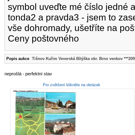
symbol uveďte mé číslo jedné a
tonda2 a pravda3 - jsem to zas
vše dohromady, ušetříte na po
Ceny poštovného
Popis aukce
Tišnov Kuřim Veverská Bítýška okr. Brno venkov ***20
neprošlá - perfektní stav
Pro zvětšení klikněte na obrázek