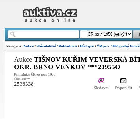
Navigace:
Aukce
/
Sběratelství
/
Pohlednice
/
Místopis
/
ČR po r. 1950 (velký formá
Aukce
TIŠNOV KUŘIM VEVERSKÁ BÍ
OKR. BRNO VENKOV ***20955O
Pohlednice ČR po roce 1950
Číslo Aukce:
2536338
Sledovat
Doporučit