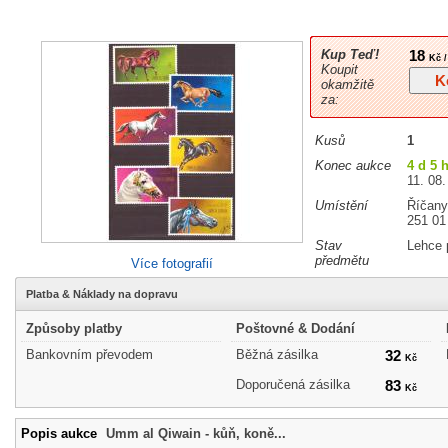
Kup Teď!
18
Kč /
Koupit
okamžitě
za:
Kusů
1
Konec aukce
4 d 5 
11. 08.
Umístění
Říčany
251 01
Stav
Lehce 
předmětu
Více fotografií
Platba & Náklady na dopravu
Způsoby platby
Poštovné & Dodání
Bankovním převodem
Běžná zásilka
32
Kč
Doporučená zásilka
83
Kč
Popis aukce
Umm al Qiwain - kůň, koně...