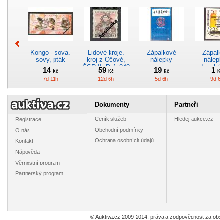
Kongo - sova,
Lidové kroje,
Zápalkové
Zápal
sovy, pták
kroj z Očové,
nálepky
nálep
ČSR II, Pof. 840
Insekt
14
59
19
1
Kč
Kč
Kč
K
**
používej
7d 11h
12d 6h
5d 6h
9d 
opat
Dokumenty
Partneři
Ceník služeb
Hledej-aukce.cz
Registrace
Obchodní podmínky
O nás
Malta
Zápalkové
Slovensko -
Zápal
Ochrana osobních údajů
Kontakt
nálepky - Kursy
sestava
nálepky 
ČSČK tě naučí
/ Spo
Nápověda
2
9
19
6
Kč
Kč
Kč
K
9d 11h
6h 40m
11d 11h
12d 
Věrnostní program
Partnerský program
© Auktiva.cz 2009-2014, práva a zodpovědnost za obs
Mongolsko
Pobřeží
Rumunsko Mi
Bulhar