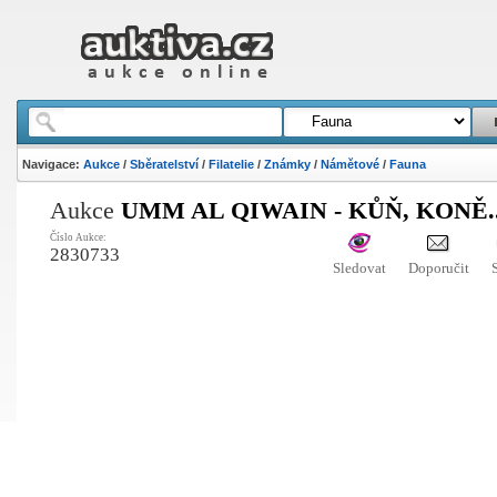
Navigace:
Aukce
/
Sběratelství
/
Filatelie
/
Známky
/
Námětové
/
Fauna
Aukce
UMM AL QIWAIN - KŮŇ, KONĚ..
Číslo Aukce:
2830733
Sledovat
Doporučit