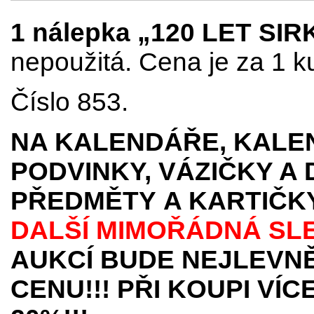
1 nálepka „120 LET SI
nepoužitá. Cena je za 1 k
Číslo 853.
NA KALENDÁŘE, KALEN
PODVINKY, VÁZIČKY A
PŘEDMĚTY
A KARTIČK
DALŠÍ MIMOŘÁDNÁ SL
AUKCÍ BUDE NEJLEVNĚ
CENU!!! PŘI KOUPI VÍ