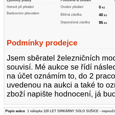
Způsoby platby
Poštovné & Dodání
Hotově při předání
Osobní předání
0
Kč
Bankovním převodem
Běžná zásilka
40
Kč
Doporučená zásilka
95
Kč
Podmínky prodejce
Jsem sběratel železničních mode
souvisí. Mé aukce se řídí násle
na účet oznámím to, do 2 prac
uvedenou na aukci a také to oz
zboží napište hodnocení, já bu
Popis aukce
1 nálepka 120 LET SIRKÁRNY SOLO SUŠICE - nepoužit