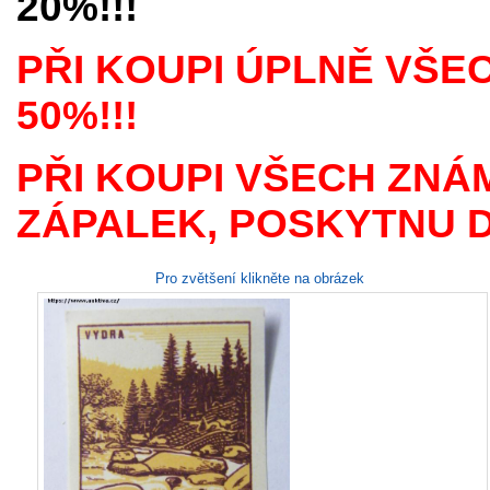
20%!!!
PŘI KOUPI ÚPLNĚ VŠE
50%!!!
PŘI KOUPI VŠECH ZNÁ
ZÁPALEK, POSKYTNU D
Pro zvětšení klikněte na obrázek