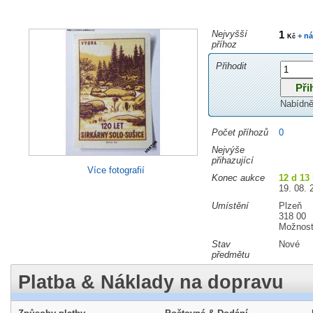
Nejvyšší
1
+ ná
Kč
příhoz
Přihodit
Nabídně
Počet příhozů
0
Nejvýše
přihazující
Více fotografií
Konec aukce
12 d 13
19. 08. 
Umístění
Plzeň
318 00
Možnost
Stav
Nové
předmětu
Platba & Náklady na dopravu