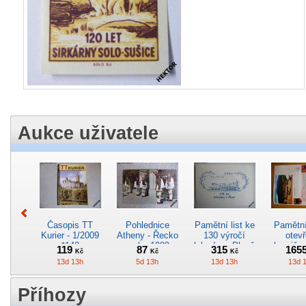
Aukce uživatele
Časopis TT
Pohlednice
Pamětní list ke
Pamětní 
Kurier - 1/2009
Atheny - Řecko
130 výročí
otevř
*142
z roku 1989.
lokodepa Plzeň
hranič.n
119
87
315
165
Kč
Kč
Kč
Nová nepoužitá
*2963
Železn
13d 13h
5d 13h
13d 13h
13d 
*5019
*29
Příhozy