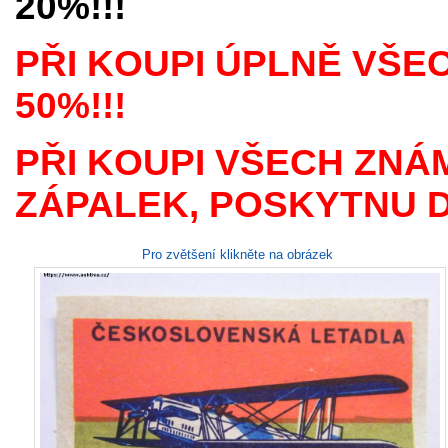
20%!!!
PŘI KOUPI ÚPLNĚ VŠE
50%!!!
PŘI KOUPI VŠECH ZNÁ
ZÁPALEK, POSKYTNU D
Pro zvětšení klikněte na obrázek