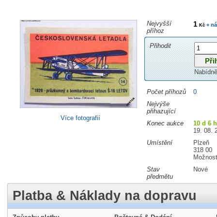
Nejvyšší
1
+ ná
Kč
příhoz
Přihodit
Nabídně
Počet příhozů
0
Nejvýše
přihazující
Více fotografií
Konec aukce
10 d 6 
19. 08. 
Umístění
Plzeň
318 00
Možnost
Stav
Nové
předmětu
Platba & Náklady na dopravu