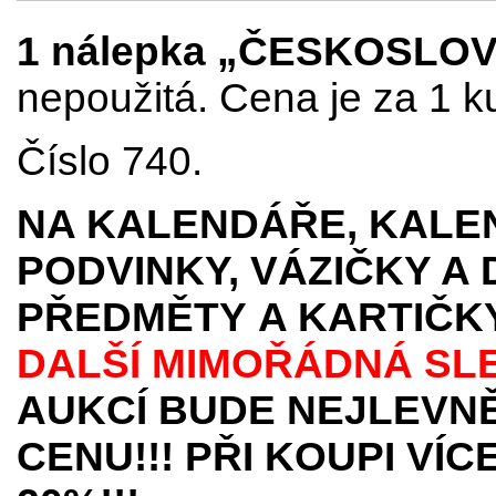
1 nálepka „ČESKOSLO
nepoužitá. Cena je za 1 k
Číslo 740.
NA KALENDÁŘE, KALEN
PODVINKY, VÁZIČKY A
PŘEDMĚTY
A KARTIČK
DALŠÍ MIMOŘÁDNÁ SL
AUKCÍ BUDE NEJLEVNĚ
CENU!!! PŘI KOUPI VÍ