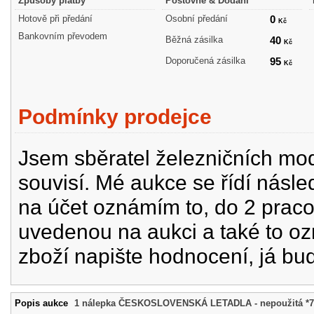
Způsoby platby
Poštovné & Dodání
Hotově při předání
Osobní předání
0
Kč
Bankovním převodem
Běžná zásilka
40
Kč
Doporučená zásilka
95
Kč
Podmínky prodejce
Jsem sběratel železničních mode
souvisí. Mé aukce se řídí násle
na účet oznámím to, do 2 prac
uvedenou na aukci a také to oz
zboží napište hodnocení, já bu
Popis aukce
1 nálepka ČESKOSLOVENSKÁ LETADLA - nepoužitá *7