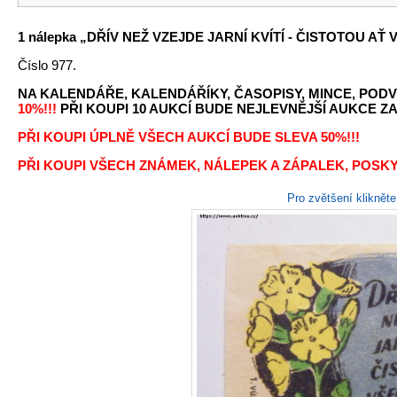
1 nálepka „DŘÍV NEŽ VZEJDE JARNÍ KVÍTÍ - ČISTOTOU AŤ 
Číslo 977.
NA KALENDÁŘE, KALENDÁŘÍKY, ČASOPISY, MINCE, PODV
10%!!!
PŘI KOUPI 10 AUKCÍ BUDE NEJLEVNĚJŠÍ AUKCE ZA 
PŘI KOUPI ÚPLNĚ VŠECH AUKCÍ BUDE SLEVA 50%!!!
PŘI KOUPI VŠECH ZNÁMEK, NÁLEPEK A ZÁPALEK, POSKY
Pro zvětšení kliknět