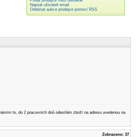
Přidat prodejce mezi oblíbené
Napsat uživateli email
Odebírat aukce prodejce pomocí RSS
 oznámím to, do 2 pracovních dnů odesílám zboží na adresu uvedenou na
Zobrazeno: 37