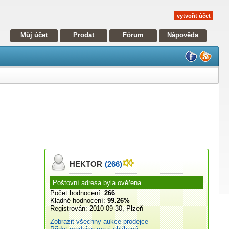
vytvořit účet
Můj účet
Prodat
Fórum
Nápověda
HEKTOR
(266)
Poštovní adresa byla ověřena
Počet hodnocení:
266
Kladné hodnocení:
99.26%
Registrován:
2010-09-30, Plzeň
Zobrazit všechny aukce prodejce