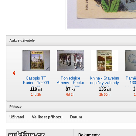
Aukce uživatele
Časopis TT
Pohlednice
Kniha - Stavební
Pamět
Kurier - 1/2009
Atheny - Řecko
doplňky zahrady
130
*142
z roku 1989.
*188
lokod
119
87
135
3
Kč
Kč
Kč
Nová nepoužitá
14d 2h
6d 2h
2h 50m
1
*5019
Příhozy
Uživatel
Velikost příhozu
Datum
Pohlednice
Pánské kapesní
Pohlednice
Kr
kreslená -
hodinky
motorového
obrá
Dokumenty