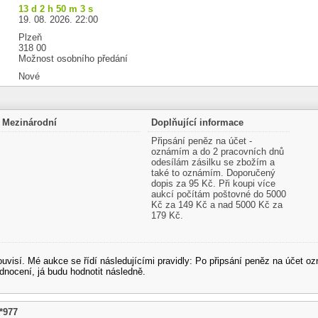
13 d 2 h 50 m 2 s
19. 08. 2026. 22:00
Plzeň
318 00
Možnost osobního předání
Nové
Mezinárodní
Doplňující informace
Připsání peněz na účet -
oznámím a do 2 pracovních dnů
odesílám zásilku se zbožím a
také to oznámím. Doporučený
dopis za 95 Kč. Při koupi více
aukcí počítám poštovné do 5000
Kč za 149 Kč a nad 5000 Kč za
179 Kč.
souvisí. Mé aukce se řídí následujícími pravidly: Po připsání peněz na účet
dnocení, já budu hodnotit následně.
*977