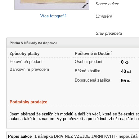
Konec aukce
Více fotografií
Umístění
Stav předmětu
Platba & Náklady na dopravu
Způsoby platby
Poštovné & Dodání
Hotově při předání
Osobní předání
0
Kč
Bankovním převodem
Běžná zásilka
40
Kč
Doporučená zásilka
95
Kč
Podmínky prodejce
Jsem sběratel železničních modelů a dalších věcí, které se železnicí 
aukci a také to oznámím. Vy po převzetí a prohlédnutí zboží napište ho
Popis aukce
1 nálepka DŘÍV NEŽ VZEJDE JARNÍ KVÍTÍ - nepoužitá 