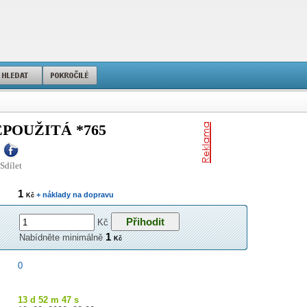
EPOUŽITÁ *765
Sdílet
1
+ náklady na dopravu
Kč
Kč
1
Nabídněte minimálně
Kč
0
13 d 52 m 46 s