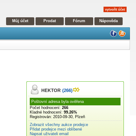
vytvořit účet
Můj účet
Prodat
Fórum
Nápověda
HEKTOR
(266)
Poštovní adresa byla ověřena
Počet hodnocení:
266
Kladné hodnocení:
99.26%
Registrován:
2010-09-30, Plzeň
Zobrazit všechny aukce prodejce
Přidat prodejce mezi oblíbené
Napsat uživateli email