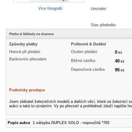
Více fotografií
Umístění
Stav předmětu
Platba & Náklady na dopravu
Způsoby platby
Poštovné & Dodání
Hotově při předání
Osobní předání
0
Kč
Bankovním převodem
Běžná zásilka
40
Kč
Doporučená zásilka
95
Kč
Podmínky prodejce
Jsem sběratel železničních modelů a dalších věcí, které se železnicí 
aukci a také to oznámím. Vy po převzetí a prohlédnutí zboží napište ho
Popis aukce
1 nálepka DUPLEX SOLO - nepoužitá *765