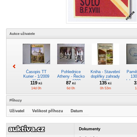
Aukce uživatele
Časopis TT
Pohlednice
Kniha - Stavební
Pamět
Kurier - 1/2009
Atheny - Řecko
doplňky zahrady
130
*142
z roku 1989.
*188
lokod
119
87
135
3
Kč
Kč
Kč
Nová nepoužitá
14d 0h
6d 0h
0h 53m
1
*5019
Příhozy
Uživatel
Velikost příhozu
Datum
Pohlednice
Pánské kapesní
Pohlednice
Kr
kreslená -
hodinky
motorového
obrá
Dokumenty
Československá
QUARTZ - nové
vozu M 140.101
lok
34
2800
375
2
Kč
Kč
Kč