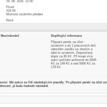
19. 08. 2026. 22:00
Plzeň
318 00
Možnost osobního předání
Nové
Mezinárodní
Doplňující informace
Připsání peněz na účet -
oznámím a do 2 pracovních dnů
odesílám zásilku se zbožím a
také to oznámím. Doporučený
dopis za 95 Kč. Při koupi více
aukcí počítám poštovné do 5000
Kč za 149 Kč a nad 5000 Kč za
179 Kč.
souvisí. Mé aukce se řídí následujícími pravidly: Po připsání peněz na účet
dnocení, já budu hodnotit následně.