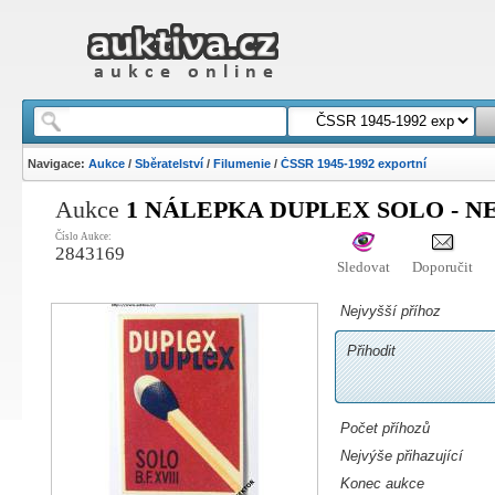
Navigace:
Aukce
/
Sběratelství
/
Filumenie
/
ČSSR 1945-1992 exportní
Aukce
1 NÁLEPKA DUPLEX SOLO - N
Číslo Aukce:
2843169
Sledovat
Doporučit
Nejvyšší příhoz
Přihodit
Počet příhozů
Nejvýše přihazující
Konec aukce