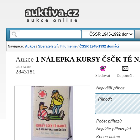
Navigace:
Aukce
/
Sběratelství
/
Filumenie
/
ČSSR 1945-1992 domácí
Aukce
1 NÁLEPKA KURSY ČSČK TĚ NA
Číslo Aukce:
2843181
Sledovat
Doporučit
Nejvyšší příhoz
Přihodit
Počet příhozů
Nejvýše přihazující
Konec aukce