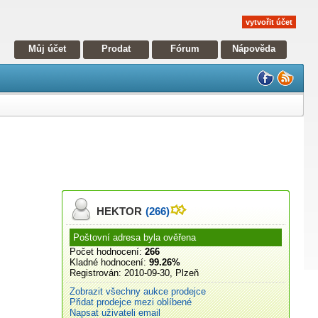
vytvořit účet
Můj účet
Prodat
Fórum
Nápověda
HEKTOR
(266)
Poštovní adresa byla ověřena
Počet hodnocení:
266
Kladné hodnocení:
99.26%
Registrován:
2010-09-30, Plzeň
Zobrazit všechny aukce prodejce
Přidat prodejce mezi oblíbené
Napsat uživateli email