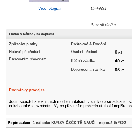
Více fotografií
Umístění
Stav předmětu
Platba & Náklady na dopravu
Způsoby platby
Poštovné & Dodání
Hotově při předání
Osobní předání
0
Kč
Bankovním převodem
Běžná zásilka
40
Kč
Doporučená zásilka
95
Kč
Podmínky prodejce
Jsem sběratel železničních modelů a dalších věcí, které se železnicí 
aukci a také to oznámím. Vy po převzetí a prohlédnutí zboží napište ho
Popis aukce
1 nálepka KURSY ČSČK TĚ NAUČÍ - nepoužitá *802