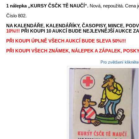
1 nálepka „KURSY ČSČK TĚ NAUČÍ“.
Nová, nepoužitá. Cena j
Číslo 802.
NA KALENDÁŘE, KALENDÁŘÍKY, ČASOPISY, MINCE, PODV
10%!!!
PŘI KOUPI 10 AUKCÍ BUDE NEJLEVNĚJŠÍ AUKCE ZA 
PŘI KOUPI ÚPLNĚ VŠECH AUKCÍ BUDE SLEVA 50%!!!
PŘI KOUPI VŠECH ZNÁMEK, NÁLEPEK A ZÁPALEK, POSKY
Pro zvětšení kliknět