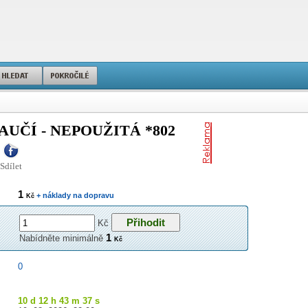
UČÍ - NEPOUŽITÁ *802
Sdílet
1
+ náklady na dopravu
Kč
Kč
1
Nabídněte minimálně
Kč
0
10 d 12 h 43 m 37 s