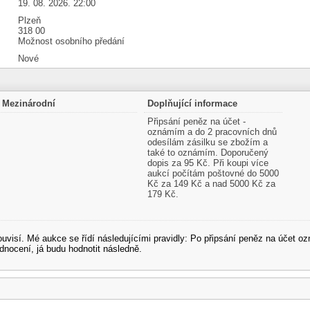
19. 08. 2026. 22:00
Plzeň
318 00
Možnost osobního předání
Nové
Mezinárodní
Doplňující informace
Připsání peněz na účet -
oznámím a do 2 pracovních dnů
odesílám zásilku se zbožím a
také to oznámím. Doporučený
dopis za 95 Kč. Při koupi více
aukcí počítám poštovné do 5000
Kč za 149 Kč a nad 5000 Kč za
179 Kč.
souvisí. Mé aukce se řídí následujícími pravidly: Po připsání peněz na účet
dnocení, já budu hodnotit následně.