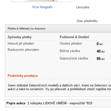
Více fotografií
Umístění
Stav předmětu
Platba & Náklady na dopravu
Způsoby platby
Poštovné & Dodání
Hotově při předání
Osobní předání
0
Kč
Bankovním převodem
Běžná zásilka
40
Kč
Doporučená zásilka
95
Kč
Podmínky prodejce
Jsem sběratel železničních modelů a dalších věcí, které se železnicí 
aukci a také to oznámím. Vy po převzetí a prohlédnutí zboží napište ho
Popis aukce
1 nálepka LIDOVÉ UMĚNÍ - nepoužitá *833