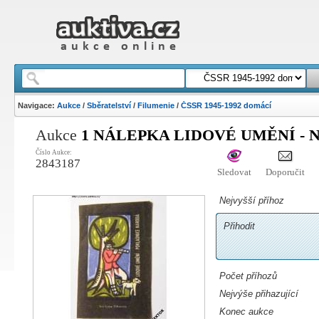
Navigace:
Aukce
/
Sběratelství
/
Filumenie
/
ČSSR 1945-1992 domácí
Aukce
1 NÁLEPKA LIDOVÉ UMĚNÍ - 
Číslo Aukce:
2843187
Sledovat
Doporučit
Nejvyšší příhoz
Přihodit
Počet příhozů
Nejvýše přihazující
Konec aukce