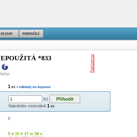
NEPOUŽITÁ *833
Sdílet
1
+ náklady na dopravu
Kč
Kč
1
Nabídněte minimálně
Kč
0
9 d 15 h 17 m 57 s