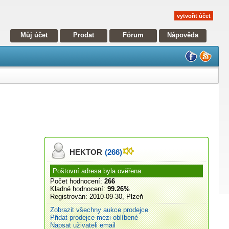
vytvořit účet
Můj účet
Prodat
Fórum
Nápověda
HEKTOR
(266)
Poštovní adresa byla ověřena
Počet hodnocení:
266
Kladné hodnocení:
99.26%
Registrován:
2010-09-30, Plzeň
Zobrazit všechny aukce prodejce
Přidat prodejce mezi oblíbené
Napsat uživateli email