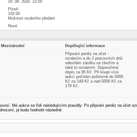
19. 08. 2026. 22:00
Plzeň
318 00
Možnost osobního předání
Nové
Mezinárodní
Doplňující informace
Připsání peněz na účet -
oznámím a do 2 pracovních dnů
odesílám zásilku se zbožím a
také to oznámím. Doporučený
dopis za 95 Kč. Při koupi více
aukcí počítám poštovné do 5000
Kč za 149 Kč a nad 5000 Kč za
179 Kč.
souvisí. Mé aukce se řídí následujícími pravidly: Po připsání peněz na účet
dnocení, já budu hodnotit následně.