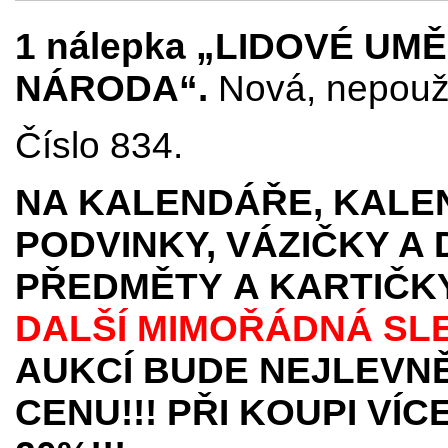
1 nálepka „LIDOVÉ UM
NÁRODA“.
Nová, nepouži
Číslo 834.
NA KALENDÁŘE, KALEN
PODVINKY, VÁZIČKY A
PŘEDMĚTY
A KARTIČK
DALŠÍ MIMOŘÁDNÁ SL
AUKCÍ BUDE NEJLEVNĚ
CENU!!! PŘI KOUPI VÍ