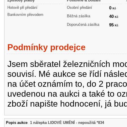
Způsoby platby
Poštovné & Dodání
Hotově při předání
Osobní předání
0
Kč
Bankovním převodem
Běžná zásilka
40
Kč
Doporučená zásilka
95
Kč
Podmínky prodejce
Jsem sběratel železničních mode
souvisí. Mé aukce se řídí násle
na účet oznámím to, do 2 prac
uvedenou na aukci a také to oz
zboží napište hodnocení, já bu
Popis aukce
1 nálepka LIDOVÉ UMĚNÍ - nepoužitá *834