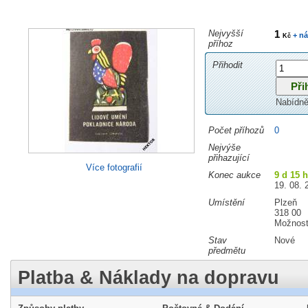
Nejvyšší
1
+ ná
Kč
příhoz
Přihodit
Nabídně
Počet příhozů
0
Nejvýše
přihazující
Více fotografií
Konec aukce
9 d 15 
19. 08. 
Umístění
Plzeň
318 00
Možnost
Stav
Nové
předmětu
Platba & Náklady na dopravu