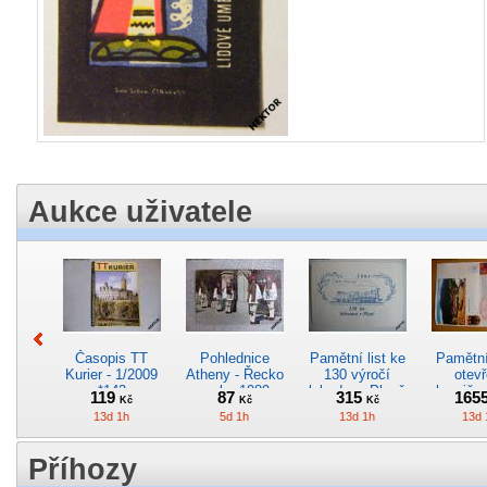
Aukce uživatele
Časopis TT
Pohlednice
Pamětní list ke
Pamětní 
Kurier - 1/2009
Atheny - Řecko
130 výročí
otevř
*142
z roku 1989.
lokodepa Plzeň
hranič.n
119
87
315
165
Kč
Kč
Kč
Nová nepoužitá
*2963
Železn
13d 1h
5d 1h
13d 1h
13d 
*5019
*29
Příhozy