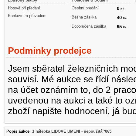
Způsoby platby
Poštovné & Dodání
Hotově při předání
Osobní předání
0
Kč
Bankovním převodem
Běžná zásilka
40
Kč
Doporučená zásilka
95
Kč
Podmínky prodejce
Jsem sběratel železničních mode
souvisí. Mé aukce se řídí násle
na účet oznámím to, do 2 prac
uvedenou na aukci a také to oz
zboží napište hodnocení, já bu
Popis aukce
1 nálepka LIDOVÉ UMĚNÍ - nepoužitá *865