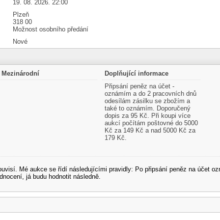
19. 08. 2026. 22:00
Plzeň
318 00
Možnost osobního předání
Nové
Mezinárodní
Doplňující informace
Připsání peněz na účet -
oznámím a do 2 pracovních dnů
odesílám zásilku se zbožím a
také to oznámím. Doporučený
dopis za 95 Kč. Při koupi více
aukcí počítám poštovné do 5000
Kč za 149 Kč a nad 5000 Kč za
179 Kč.
souvisí. Mé aukce se řídí následujícími pravidly: Po připsání peněz na účet
dnocení, já budu hodnotit následně.