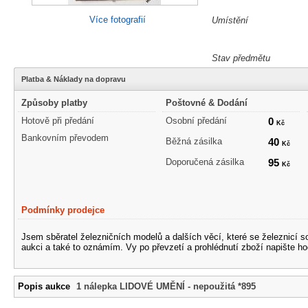
Více fotografií
Umístění
Stav předmětu
Platba & Náklady na dopravu
Způsoby platby
Poštovné & Dodání
Hotově při předání
Osobní předání
0
Kč
Bankovním převodem
Běžná zásilka
40
Kč
Doporučená zásilka
95
Kč
Podmínky prodejce
Jsem sběratel železničních modelů a dalších věcí, které se železnicí 
aukci a také to oznámím. Vy po převzetí a prohlédnutí zboží napište ho
Popis aukce
1 nálepka LIDOVÉ UMĚNÍ - nepoužitá *895