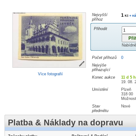
Nejvyšší
1
+ ná
Kč
příhoz
Přihodit
Nabídně
Počet příhozů
0
Nejvýše
přihazující
Více fotografií
Konec aukce
11 d 5 h
19. 08. 
Umístění
Plzeň
318 00
Možnost
Stav
Nové
předmětu
Platba & Náklady na dopravu