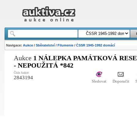
Navigace:
Aukce
/
Sběratelství
/
Filumenie
/
ČSSR 1945-1992 domácí
Aukce
1 NÁLEPKA PAMÁTKOVÁ RES
- NEPOUŽITÁ *842
Číslo Aukce:
2843194
Sledovat
Doporučit