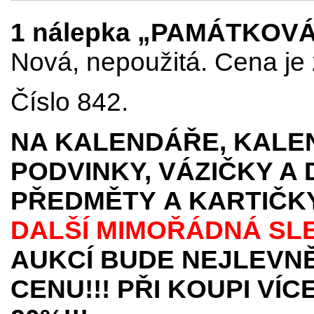
1 nálepka „PAMÁTKOV
Nová, nepoužitá. Cena je 
Číslo 842.
NA KALENDÁŘE, KALEN
PODVINKY, VÁZIČKY A
PŘEDMĚTY
A KARTIČK
DALŠÍ MIMOŘÁDNÁ SL
AUKCÍ BUDE NEJLEVNĚ
CENU!!! PŘI KOUPI VÍ