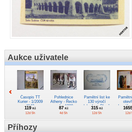
Aukce uživatele
Časopis TT
Pohlednice
Pamětní list ke
Pamětní 
Kurier - 1/2009
Atheny - Řecko
130 výročí
otevř
*142
z roku 1989.
lokodepa Plzeň
hranič.n
119
87
315
165
Kč
Kč
Kč
Nová nepoužitá
*2963
Železn
12d 5h
4d 5h
12d 5h
12d 
*5019
*29
Příhozy