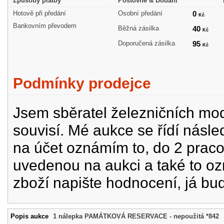
Způsoby platby
Poštovné & Dodání
Hotově při předání
Osobní předání
0
Kč
Bankovním převodem
Běžná zásilka
40
Kč
Doporučená zásilka
95
Kč
Podmínky prodejce
Jsem sběratel železničních mode
souvisí. Mé aukce se řídí násle
na účet oznámím to, do 2 prac
uvedenou na aukci a také to oz
zboží napište hodnocení, já bu
Popis aukce
1 nálepka PAMÁTKOVÁ RESERVACE - nepoužitá *842