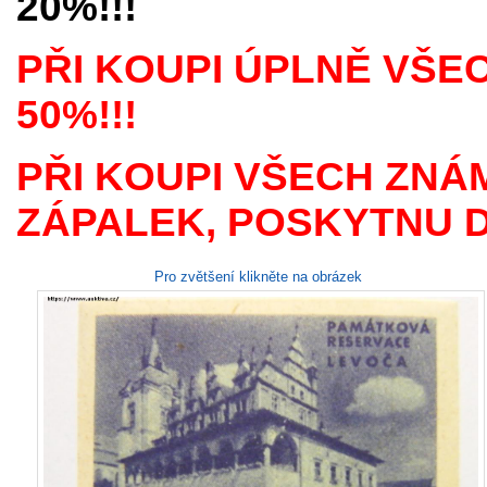
20%!!!
PŘI KOUPI ÚPLNĚ VŠE
50%!!!
PŘI KOUPI VŠECH ZNÁ
ZÁPALEK, POSKYTNU D
Pro zvětšení klikněte na obrázek