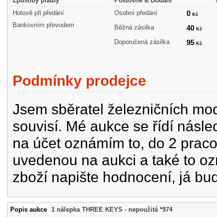
Způsoby platby
Poštovné & Dodání
Hotově při předání
Osobní předání
0
Kč
Bankovním převodem
Běžná zásilka
40
Kč
Doporučená zásilka
95
Kč
Podmínky prodejce
Jsem sběratel železničních mode
souvisí. Mé aukce se řídí násle
na účet oznámím to, do 2 prac
uvedenou na aukci a také to oz
zboží napište hodnocení, já bu
Popis aukce
1 nálepka THREE KEYS - nepoužitá *974