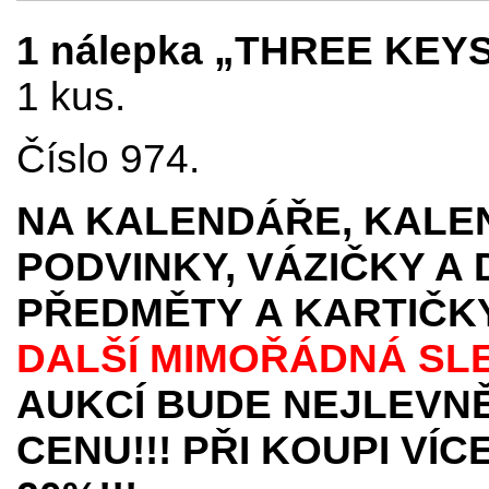
1 nálepka „THREE KEYS
1 kus.
Číslo 974.
NA KALENDÁŘE, KALEN
PODVINKY, VÁZIČKY A
PŘEDMĚTY
A KARTIČK
DALŠÍ MIMOŘÁDNÁ SL
AUKCÍ BUDE NEJLEVNĚ
CENU!!! PŘI KOUPI VÍ