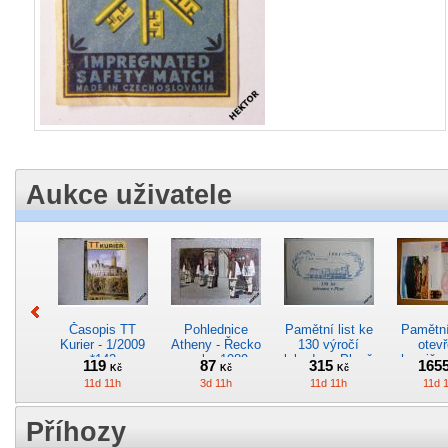
Aukce uživatele
Časopis TT
Pohlednice
Pamětní list ke
Pamětní 
Kurier - 1/2009
Atheny - Řecko
130 výročí
otevř
*142
z roku 1989.
lokodepa Plzeň
hranič.n
119
87
315
165
Kč
Kč
Kč
Nová nepoužitá
*2963
Železn
11d 11h
3d 11h
11d 11h
11d 
*5019
*29
Příhozy