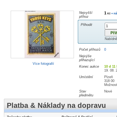
Nejvyšší
1
+ ná
Kč
příhoz
Přihodit
Nabídně
Počet příhozů
0
Nejvýše
přihazující
Více fotografií
Konec aukce
10 d 11
19. 08. 
Umístění
Plzeň
318 00
Možnost
Stav
Nové
předmětu
Platba & Náklady na dopravu