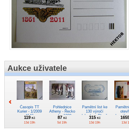
Aukce uživatele
Časopis TT
Pohlednice
Pamětní list ke
Pamětní 
Kurier - 1/2009
Atheny - Řecko
130 výročí
otevř
*142
z roku 1989.
lokodepa Plzeň
hranič.n
119
87
315
165
Kč
Kč
Kč
Nová nepoužitá
*2963
Železn
13d 19h
5d 19h
13d 19h
13d 
*5019
*29