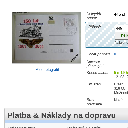
Nejvyšší
445
+
Kč
příhoz
Přihodit
Nabídně
Počet příhozů
0
Nejvýše
přihazující
Více fotografií
Konec aukce
5 d 19 
12. 08. 
Umístění
Plzeň
318 00
Možnost
Stav
Nové
předmětu
Platba & Náklady na dopravu