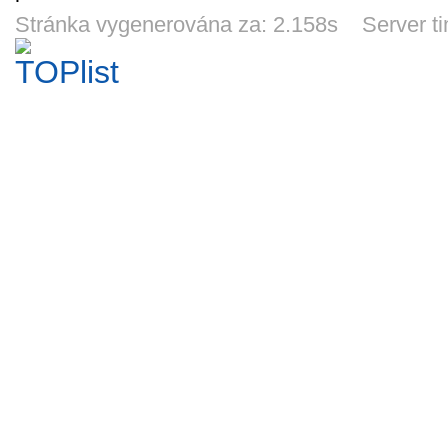
prospekt - ČD +
ceníkové list
digitálních
katal.růz
DB Bahn -
firmy TILLIG -
dekodérů firmy
Roco TT
Stránka vygenerována za: 2.158s Server t
19
190
18
196
Kč
Kč
Kč
dálkový vlak EC
2005 *51
Kuehn - 2011
Krüger
12d 19h
14d 19h
19h 26m
19h 
174 *1124
*280
*4
Katalog modelů
Odznak *67
Pohlednice
Pohlednic
2010 firmy Os.
parních
lokomoti
Kar. Nový
lokomotiv
423.00
35
19
10
22
Kč
Kč
Kč
nepoškozený
310.23 + 109.13
6d 19h
6d 19h
7d 19h
8d 1
*418
ŐBB *44/2014
Pohlednice -
Pohlednice -
Pohlednice
Pohle
elektrická
parní lokomotiva
nádraží Železná
diesel
lokomotiva E
498.022 ČSD
Ruda - Alžbětín
T211.0
270
340
350
33
Kč
Kč
Kč
469.110 ČSD
*2409
z r. 1912 *2687
parního
12d 19h
12d 19h
13d 19h
13d 
*2078
MAMUT 