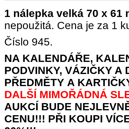
1 nálepka velká 70 x 61
nepoužitá. Cena je za 1 k
Číslo 945.
NA KALENDÁŘE, KALEN
PODVINKY, VÁZIČKY A
PŘEDMĚTY
A KARTIČK
DALŠÍ MIMOŘÁDNÁ SL
AUKCÍ BUDE NEJLEVNĚ
CENU!!! PŘI KOUPI VÍ