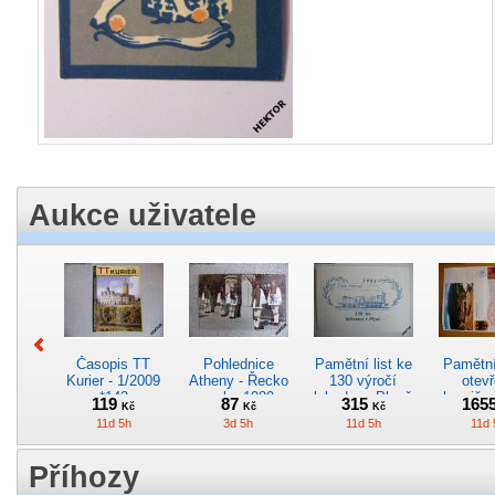
Aukce uživatele
Časopis TT
Pohlednice
Pamětní list ke
Pamětní 
Kurier - 1/2009
Atheny - Řecko
130 výročí
otevř
*142
z roku 1989.
lokodepa Plzeň
hranič.n
119
87
315
165
Kč
Kč
Kč
Nová nepoužitá
*2963
Železn
11d 5h
3d 5h
11d 5h
11d 
*5019
*29
Příhozy