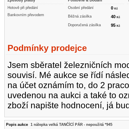
Způsoby platby
Poštovné & Dodání
Hotově při předání
Osobní předání
0
Kč
Bankovním převodem
Běžná zásilka
40
Kč
Doporučená zásilka
95
Kč
Podmínky prodejce
Jsem sběratel železničních mode
souvisí. Mé aukce se řídí násle
na účet oznámím to, do 2 prac
uvedenou na aukci a také to oz
zboží napište hodnocení, já bu
Popis aukce
1 nálepka velká TANČÍCÍ PÁR - nepoužitá *945