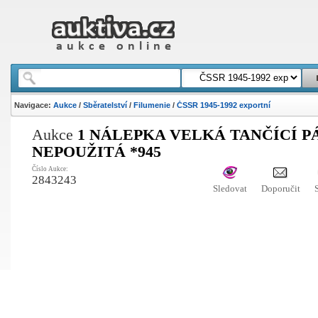
Navigace:
Aukce
/
Sběratelství
/
Filumenie
/
ČSSR 1945-1992 exportní
Aukce
1 NÁLEPKA VELKÁ TANČÍCÍ PÁ
NEPOUŽITÁ *945
Číslo Aukce:
2843243
Sledovat
Doporučit