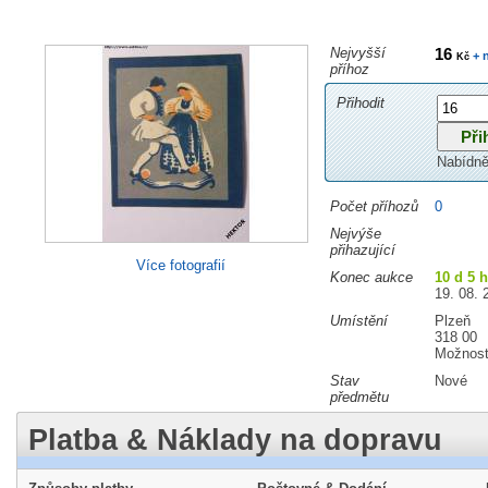
Nejvyšší
16
+ 
Kč
příhoz
Přihodit
Nabídně
Počet příhozů
0
Nejvýše
přihazující
Více fotografií
Konec aukce
10 d 5 
19. 08. 
Umístění
Plzeň
318 00
Možnost
Stav
Nové
předmětu
Platba & Náklady na dopravu