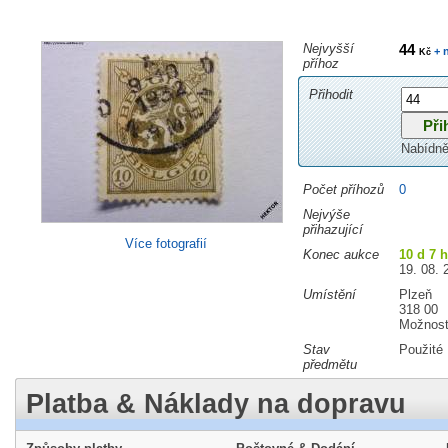
Nejvyšší
44
+ 
Kč
příhoz
Přihodit
Nabídně
Počet příhozů
0
Nejvýše
přihazující
Více fotografií
Konec aukce
10 d 7 
19. 08. 
Umístění
Plzeň
318 00
Možnost
Stav
Použité
předmětu
Platba & Náklady na dopravu