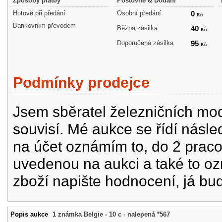
Způsoby platby
Poštovné & Dodání
Hotově při předání
Osobní předání
0
Kč
Bankovním převodem
Běžná zásilka
40
Kč
Doporučená zásilka
95
Kč
Podmínky prodejce
Jsem sběratel železničních mode
souvisí. Mé aukce se řídí násle
na účet oznámím to, do 2 prac
uvedenou na aukci a také to oz
zboží napište hodnocení, já bu
Popis aukce
1 známka Belgie - 10 c - nalepená *567