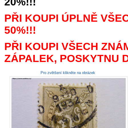
20%!!!
PŘI KOUPI ÚPLNĚ VŠE
50%!!!
PŘI KOUPI VŠECH ZNÁ
ZÁPALEK, POSKYTNU D
Pro zvětšení klikněte na obrázek