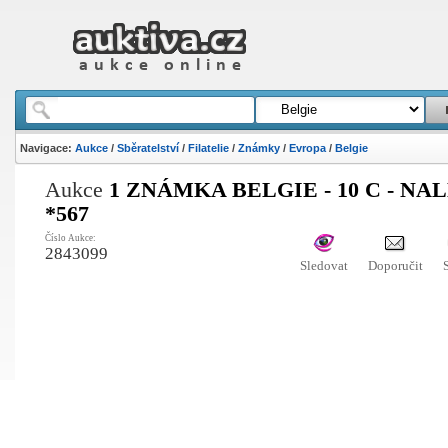
Navigace:
Aukce
/
Sběratelství
/
Filatelie
/
Známky
/
Evropa
/
Belgie
Aukce
1 ZNÁMKA BELGIE - 10 C - NA
*567
Číslo Aukce:
2843099
Sledovat
Doporučit