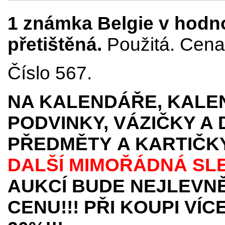
1 známka Belgie v hodno
přetištěná.
Použitá. Cena 
Číslo 567.
NA KALENDÁŘE, KALEN
PODVINKY, VÁZIČKY A
PŘEDMĚTY
A KARTIČK
DALŠÍ MIMOŘÁDNÁ SL
AUKCÍ BUDE NEJLEVNĚ
CENU!!! PŘI KOUPI VÍ