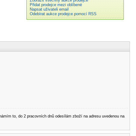
Zobrazit všechny aukce prodejce
Přidat prodejce mezi oblíbené
Napsat uživateli email
Odebírat aukce prodejce pomocí RSS
 oznámím to, do 2 pracovních dnů odesílám zboží na adresu uvedenou na