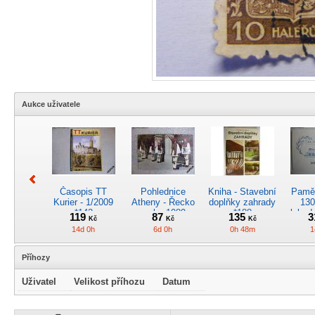
Aukce uživatele
Časopis TT
Pohlednice
Kniha - Stavební
Pamět
Kurier - 1/2009
Atheny - Řecko
doplňky zahrady
130
*142
z roku 1989.
*188
lokod
119
87
135
3
Kč
Kč
Kč
Nová nepoužitá
14d 0h
6d 0h
0h 48m
1
*5019
Příhozy
Uživatel
Velikost příhozu
Datum
Pohlednice
Pánské kapesní
Pohlednice
Kr