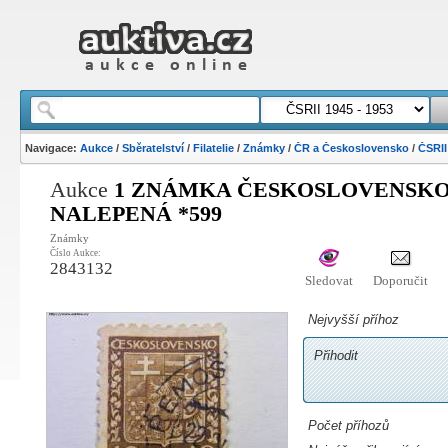
Navigace:
Aukce
/
Sběratelství
/
Filatelie
/
Známky
/
ČR a Československo
/
ČSRII
Aukce
1 ZNÁMKA ČESKOSLOVENSKO -
NALEPENÁ *599
Známky
Číslo Aukce:
2843132
Sledovat
Doporučit
Nejvyšší příhoz
Přihodit
Počet příhozů