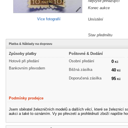
Nejvýše přihazující
Konec aukce
Více fotografií
Umístění
Stav předmětu
Platba & Náklady na dopravu
Způsoby platby
Poštovné & Dodání
Hotově při předání
Osobní předání
0
Kč
Bankovním převodem
Běžná zásilka
40
Kč
Doporučená zásilka
95
Kč
Podmínky prodejce
Jsem sběratel železničních modelů a dalších věcí, které se železnicí 
aukci a také to oznámím. Vy po převzetí a prohlédnutí zboží napište ho