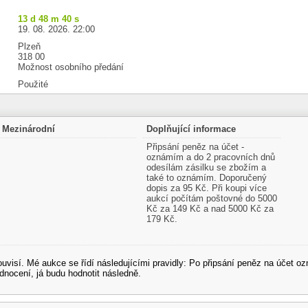
13 d 48 m 39 s
19. 08. 2026. 22:00
Plzeň
318 00
Možnost osobního předání
Použité
Mezinárodní
Doplňující informace
Připsání peněz na účet -
oznámím a do 2 pracovních dnů
odesílám zásilku se zbožím a
také to oznámím. Doporučený
dopis za 95 Kč. Při koupi více
aukcí počítám poštovné do 5000
Kč za 149 Kč a nad 5000 Kč za
179 Kč.
souvisí. Mé aukce se řídí následujícími pravidly: Po připsání peněz na účet
dnocení, já budu hodnotit následně.