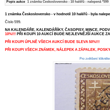
Popis aukce
1 známka Československo - 10 haléřů - nalepená *599
1 známka Československo - v hodnotě 10 haléřů - byla nalepe
Číslo 599.
NA KALENDÁŘE, KALENDÁŘÍKY, ČASOPISY, MINCE, PODV
10%!!!
PŘI KOUPI 10 AUKCÍ BUDE NEJLEVNĚJŠÍ AUKCE ZA 
PŘI KOUPI ÚPLNĚ VŠECH AUKCÍ BUDE SLEVA 50%!!!
PŘI KOUPI VŠECH ZNÁMEK, NÁLEPEK A ZÁPALEK, POSKY
Pro zvětšení kliknět