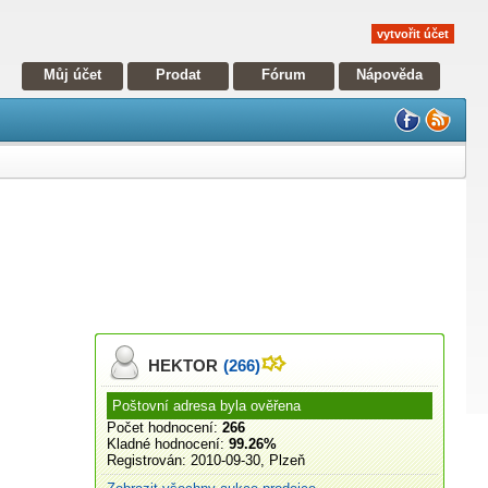
vytvořit účet
Můj účet
Prodat
Fórum
Nápověda
HEKTOR
(266)
Poštovní adresa byla ověřena
Počet hodnocení:
266
Kladné hodnocení:
99.26%
Registrován:
2010-09-30, Plzeň