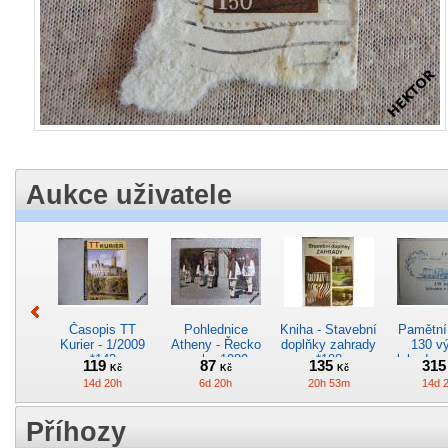
Aukce uživatele
Časopis TT
Pohlednice
Kniha - Stavební
Pamětní 
Kurier - 1/2009
Atheny - Řecko
doplňky zahrady
130 vý
*142
z roku 1989.
*188
lokodep
119
87
135
31
Kč
Kč
Kč
Nová nepoužitá
*29
14d 20h
6d 20h
20h 53m
14d 
*5019
Příhozy