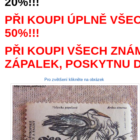
20%!!!
PŘI KOUPI ÚPLNĚ VŠE
50%!!!
PŘI KOUPI VŠECH ZNÁ
ZÁPALEK, POSKYTNU D
Pro zvětšení klikněte na obrázek