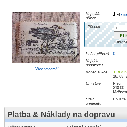
Nejvyšší
1
+ ná
Kč
příhoz
Přihodit
Nabídně
Počet příhozů
0
Nejvýše
přihazující
Více fotografií
Konec aukce
11 d 8 h
18. 08. 
Umístění
Plzeň
318 00
Možnost
Stav
Použité
předmětu
Platba & Náklady na dopravu