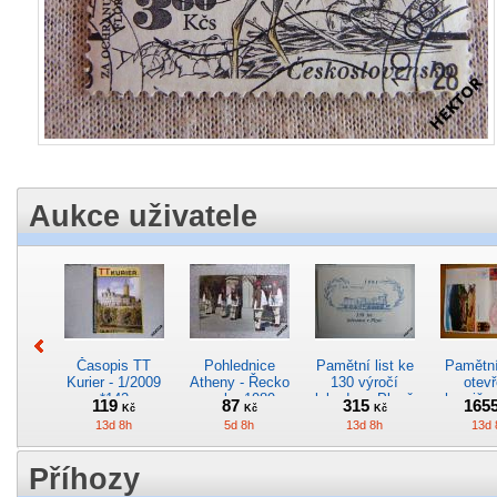
Aukce uživatele
Časopis TT
Pohlednice
Pamětní list ke
Pamětní 
Kurier - 1/2009
Atheny - Řecko
130 výročí
otevř
*142
z roku 1989.
lokodepa Plzeň
hranič.n
119
87
315
165
Kč
Kč
Kč
Nová nepoužitá
*2963
Železn
13d 8h
5d 8h
13d 8h
13d 
*5019
*29
Příhozy