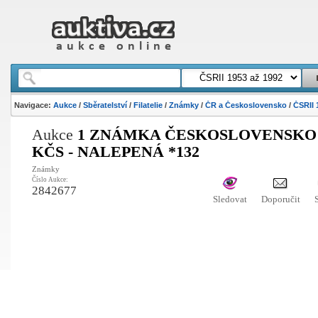
Navigace:
Aukce
/
Sběratelství
/
Filatelie
/
Známky
/
ČR a Československo
/
ČSRII 
Aukce
1 ZNÁMKA ČESKOSLOVENSKO 
KČS - NALEPENÁ *132
Známky
Číslo Aukce:
2842677
Sledovat
Doporučit