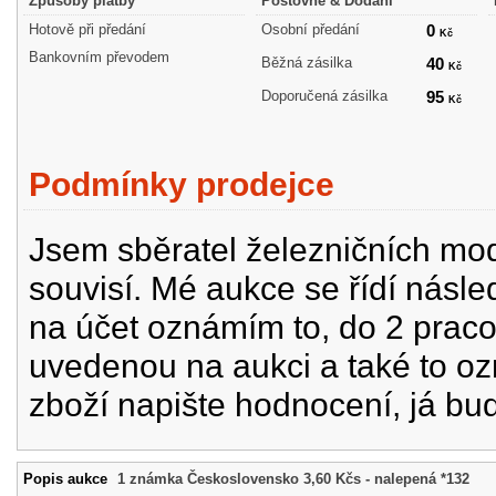
Způsoby platby
Poštovné & Dodání
Hotově při předání
Osobní předání
0
Kč
Bankovním převodem
Běžná zásilka
40
Kč
Doporučená zásilka
95
Kč
Podmínky prodejce
Jsem sběratel železničních mode
souvisí. Mé aukce se řídí násle
na účet oznámím to, do 2 prac
uvedenou na aukci a také to oz
zboží napište hodnocení, já bu
Popis aukce
1 známka Československo 3,60 Kčs - nalepená *132