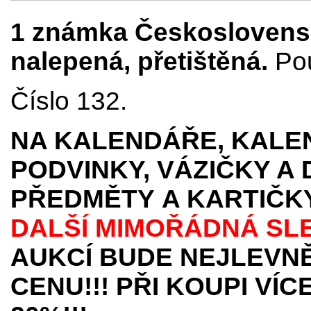
1 známka Československ
nalepená, přetištěná.
Pou
Číslo 132.
NA KALENDÁŘE, KALEN
PODVINKY, VÁZIČKY A
PŘEDMĚTY
A KARTIČK
DALŠÍ MIMOŘÁDNÁ SL
AUKCÍ BUDE NEJLEVNĚ
CENU!!! PŘI KOUPI VÍ