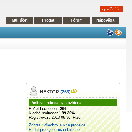
vytvořit účet
Můj účet
Prodat
Fórum
Nápověda
HEKTOR
(266)
Poštovní adresa byla ověřena
Počet hodnocení:
266
Kladné hodnocení:
99.26%
Registrován:
2010-09-30, Plzeň
Zobrazit všechny aukce prodejce
Přidat prodejce mezi oblíbené