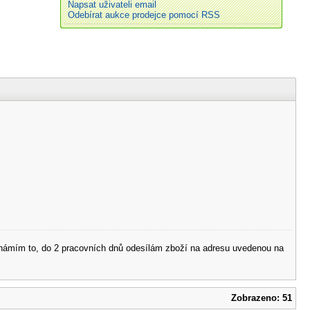
Napsat uživateli email
Odebírat aukce prodejce pomocí RSS
 oznámím to, do 2 pracovních dnů odesílám zboží na adresu uvedenou na
Zobrazeno: 51