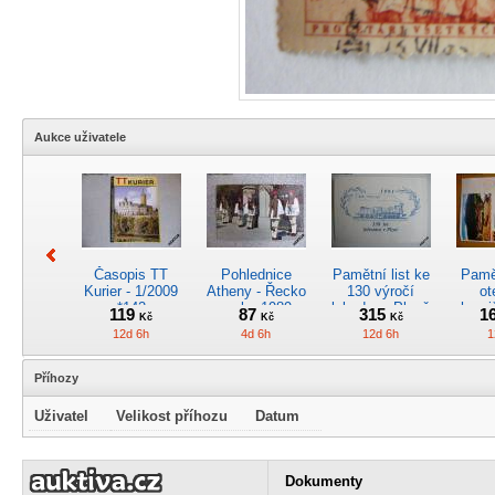
Aukce uživatele
Časopis TT
Pohlednice
Pamětní list ke
Pamět
Kurier - 1/2009
Atheny - Řecko
130 výročí
ot
*142
z roku 1989.
lokodepa Plzeň
hrani
119
87
315
1
Kč
Kč
Kč
Nová nepoužitá
*2963
Žele
12d 6h
4d 6h
12d 6h
1
*5019
Příhozy
Uživatel
Velikost příhozu
Datum
Kreslený
4osý osob.
Časopis
RARI
obrázek parní
rychlík.vůz typu
„Škodovák“,
oddíl
Dokumenty