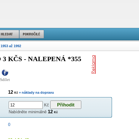
 1953 až 1992
 KČS - NALEPENÁ *355
Sdílet
12
+ náklady na dopravu
Kč
Kč
12
Nabídněte minimálně
Kč
0