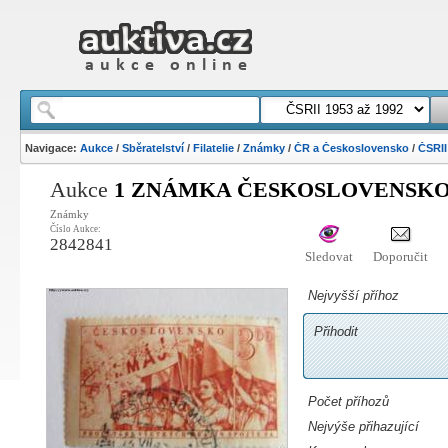
Navigace:
Aukce
/
Sběratelství
/
Filatelie
/
Známky
/
ČR a Československo
/
ČSRII
Aukce
1 ZNÁMKA ČESKOSLOVENSKO 3
Známky
Číslo Aukce:
2842841
Sledovat
Doporučit
Nejvyšší příhoz
Přihodit
Počet příhozů
Nejvýše přihazující