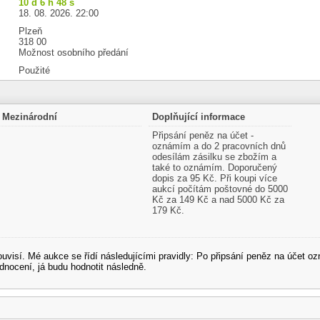
10 d 6 h 48 s
18. 08. 2026. 22:00
Plzeň
318 00
Možnost osobního předání
Použité
Mezinárodní
Doplňující informace
Připsání peněz na účet -
oznámím a do 2 pracovních dnů
odesílám zásilku se zbožím a
také to oznámím. Doporučený
dopis za 95 Kč. Při koupi více
aukcí počítám poštovné do 5000
Kč za 149 Kč a nad 5000 Kč za
179 Kč.
souvisí. Mé aukce se řídí následujícími pravidly: Po připsání peněz na účet
dnocení, já budu hodnotit následně.