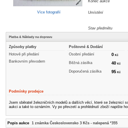
Konec aukce
Více fotografií
Umístění
Stav předmětu
Platba & Náklady na dopravu
Způsoby platby
Poštovné & Dodání
Hotově při předání
Osobní předání
0
Kč
Bankovním převodem
Běžná zásilka
40
Kč
Doporučená zásilka
95
Kč
Podmínky prodejce
Jsem sběratel železničních modelů a dalších věcí, které se železnicí 
aukci a také to oznámím. Vy po převzetí a prohlédnutí zboží napište ho
Popis aukce
1 známka Československo 3 Kčs - nalepená *355