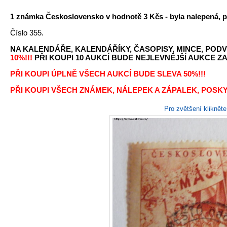
1 známka Československo v hodnotě 3 Kčs - byla nalepená, p
Číslo 355.
NA KALENDÁŘE, KALENDÁŘÍKY, ČASOPISY, MINCE, PODV
10%!!!
PŘI KOUPI 10 AUKCÍ BUDE NEJLEVNĚJŠÍ AUKCE ZA 
PŘI KOUPI ÚPLNĚ VŠECH AUKCÍ BUDE SLEVA 50%!!!
PŘI KOUPI VŠECH ZNÁMEK, NÁLEPEK A ZÁPALEK, POSKY
Pro zvětšení kliknět