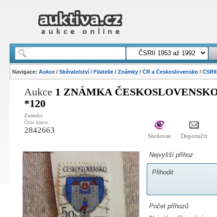
Navigace:
Aukce
/
Sběratelství
/
Filatelie
/
Známky
/
ČR a Československo
/
ČSRII
Aukce
1 ZNÁMKA ČESKOSLOVENSKO 
*120
Známky
Číslo Aukce:
2842663
Sledovat
Doporučit
Nejvyšší příhoz
Přihodit
Počet příhozů