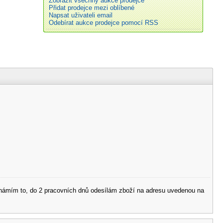
Zobrazit všechny aukce prodejce
Přidat prodejce mezi oblíbené
Napsat uživateli email
Odebírat aukce prodejce pomocí RSS
 oznámím to, do 2 pracovních dnů odesílám zboží na adresu uvedenou na