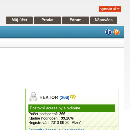
vytvořit účet
Můj účet
Prodat
Fórum
Nápověda
HEKTOR
(266)
Poštovní adresa byla ověřena
Počet hodnocení:
266
Kladné hodnocení:
99.26%
Registrován:
2010-09-30, Plzeň