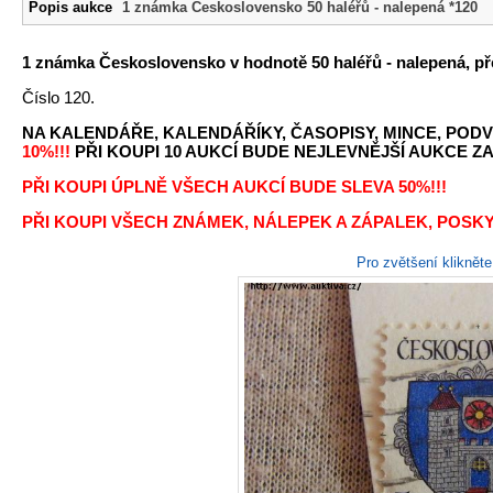
Popis aukce
1 známka Československo 50 haléřů - nalepená *120
1 známka Československo v hodnotě 50 haléřů - nalepená, př
Číslo 120.
NA KALENDÁŘE, KALENDÁŘÍKY, ČASOPISY, MINCE, PODV
10%!!!
PŘI KOUPI 10 AUKCÍ BUDE NEJLEVNĚJŠÍ AUKCE ZA 
PŘI KOUPI ÚPLNĚ VŠECH AUKCÍ BUDE SLEVA 50%!!!
PŘI KOUPI VŠECH ZNÁMEK, NÁLEPEK A ZÁPALEK, POSKY
Pro zvětšení kliknět