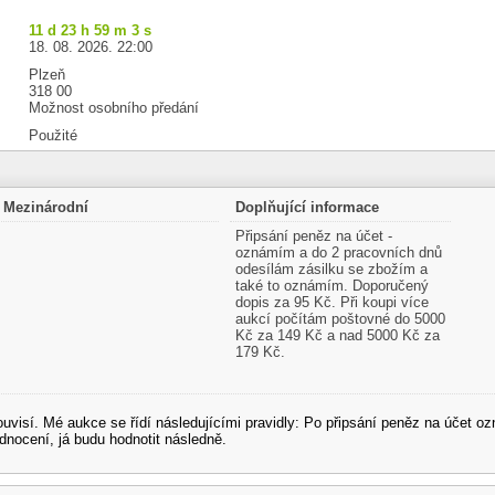
11 d 23 h 59 m 3 s
18. 08. 2026. 22:00
Plzeň
318 00
Možnost osobního předání
Použité
Mezinárodní
Doplňující informace
Připsání peněz na účet -
oznámím a do 2 pracovních dnů
odesílám zásilku se zbožím a
také to oznámím. Doporučený
dopis za 95 Kč. Při koupi více
aukcí počítám poštovné do 5000
Kč za 149 Kč a nad 5000 Kč za
179 Kč.
souvisí. Mé aukce se řídí následujícími pravidly: Po připsání peněz na účet
dnocení, já budu hodnotit následně.