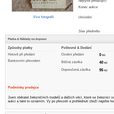
Nejvýše přihazující
Konec aukce
Více fotografií
Umístění
Stav předmětu
Platba & Náklady na dopravu
Způsoby platby
Poštovné & Dodání
Hotově při předání
Osobní předání
0
Kč
Bankovním převodem
Běžná zásilka
40
Kč
Doporučená zásilka
95
Kč
Podmínky prodejce
Jsem sběratel železničních modelů a dalších věcí, které se železnicí 
aukci a také to oznámím. Vy po převzetí a prohlédnutí zboží napište ho