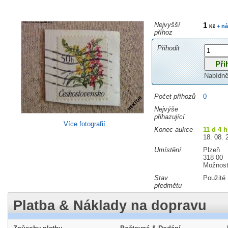
Nejvyšší
1
+ ná
Kč
příhoz
Přihodit
Nabídně
Počet příhozů
0
Nejvýše
přihazující
Více fotografií
Konec aukce
11 d 4 h
18. 08. 
Umístění
Plzeň
318 00
Možnost
Stav
Použité
předmětu
Platba & Náklady na dopravu