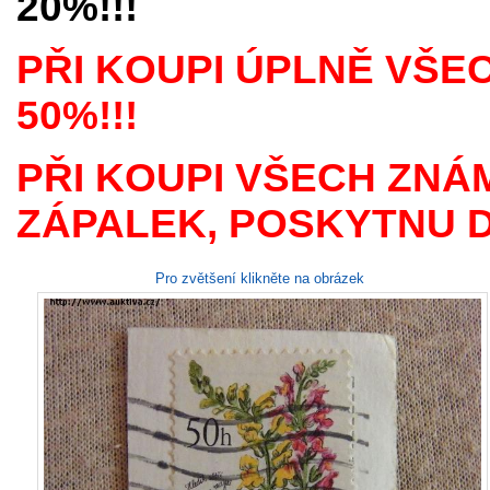
20%!!!
PŘI KOUPI ÚPLNĚ VŠE
50%!!!
PŘI KOUPI VŠECH ZNÁ
ZÁPALEK, POSKYTNU D
Pro zvětšení klikněte na obrázek