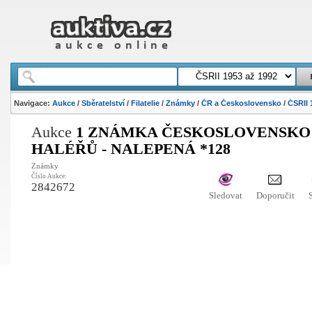
Navigace:
Aukce
/
Sběratelství
/
Filatelie
/
Známky
/
ČR a Československo
/
ČSRII 
Aukce
1 ZNÁMKA ČESKOSLOVENSKO 
HALÉŘŮ - NALEPENÁ *128
Známky
Číslo Aukce:
2842672
Sledovat
Doporučit