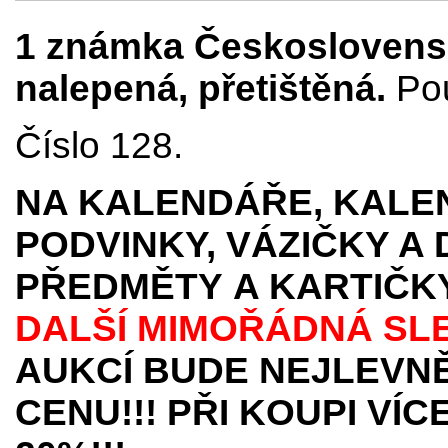
1 známka Československ
nalepená, přetištěná.
Pou
Číslo 128.
NA KALENDÁŘE, KALEN
PODVINKY, VÁZIČKY A
PŘEDMĚTY
A KARTIČK
DALŠÍ MIMOŘÁDNÁ SL
AUKCÍ BUDE NEJLEVNĚ
CENU!!! PŘI KOUPI VÍ