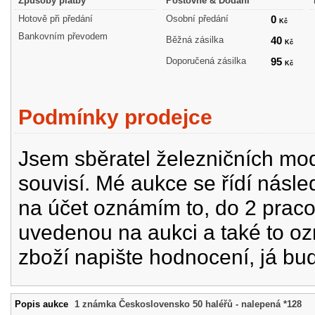
Způsoby platby
Poštovné & Dodání
Hotově při předání
Osobní předání
0
Kč
Bankovním převodem
Běžná zásilka
40
Kč
Doporučená zásilka
95
Kč
Podmínky prodejce
Jsem sběratel železničních mode
souvisí. Mé aukce se řídí násle
na účet oznámím to, do 2 prac
uvedenou na aukci a také to oz
zboží napište hodnocení, já bu
Popis aukce
1 známka Československo 50 haléřů - nalepená *128