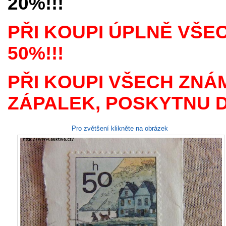
20%!!!
PŘI KOUPI ÚPLNĚ VŠE
50%!!!
PŘI KOUPI VŠECH ZNÁ
ZÁPALEK, POSKYTNU D
Pro zvětšení klikněte na obrázek