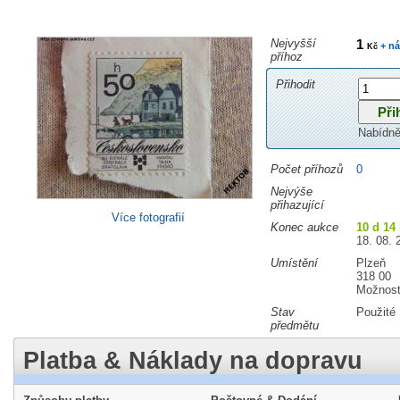
Nejvyšší
1
+ ná
Kč
příhoz
Přihodit
Nabídně
Počet příhozů
0
Nejvýše
přihazující
Více fotografií
Konec aukce
10 d 14
18. 08. 
Umístění
Plzeň
318 00
Možnost
Stav
Použité
předmětu
Platba & Náklady na dopravu