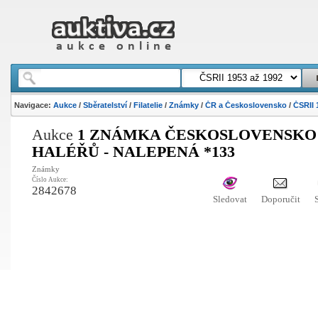
Navigace:
Aukce
/
Sběratelství
/
Filatelie
/
Známky
/
ČR a Československo
/
ČSRII 
Aukce
1 ZNÁMKA ČESKOSLOVENSKO 
HALÉŘŮ - NALEPENÁ *133
Známky
Číslo Aukce:
2842678
Sledovat
Doporučit