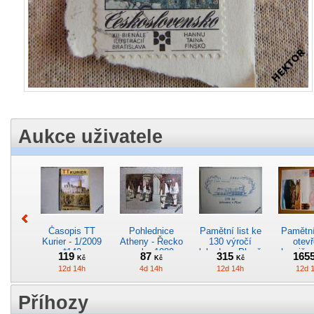
Aukce uživatele
Časopis TT
Pohlednice
Pamětní list ke
Pamětní 
Kurier - 1/2009
Atheny - Řecko
130 výročí
otevř
*142
z roku 1989.
lokodepa Plzeň
hranič.n
119
87
315
165
Kč
Kč
Kč
Nová nepoužitá
*2963
Železn
12d 14h
4d 14h
12d 14h
12d 
*5019
*29
Příhozy