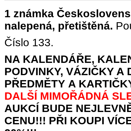
1 známka Československ
nalepená, přetištěná.
Pou
Číslo 133.
NA KALENDÁŘE, KALEN
PODVINKY, VÁZIČKY A
PŘEDMĚTY
A KARTIČK
DALŠÍ MIMOŘÁDNÁ SL
AUKCÍ BUDE NEJLEVNĚ
CENU!!! PŘI KOUPI VÍ