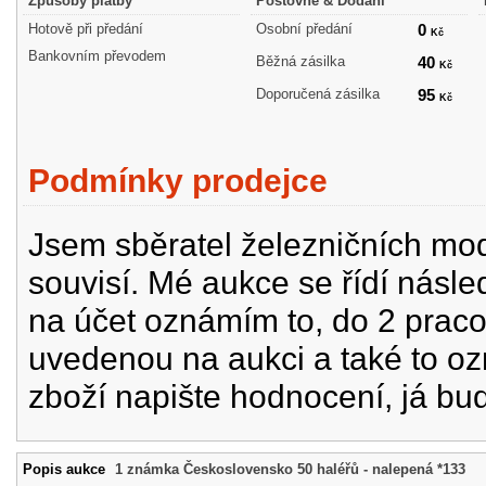
Způsoby platby
Poštovné & Dodání
Hotově při předání
Osobní předání
0
Kč
Bankovním převodem
Běžná zásilka
40
Kč
Doporučená zásilka
95
Kč
Podmínky prodejce
Jsem sběratel železničních mode
souvisí. Mé aukce se řídí násle
na účet oznámím to, do 2 prac
uvedenou na aukci a také to oz
zboží napište hodnocení, já bu
Popis aukce
1 známka Československo 50 haléřů - nalepená *133