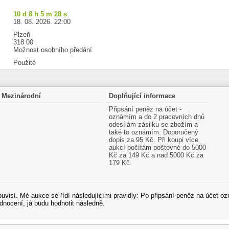
10 d 8 h 5 m 27 s
18. 08. 2026. 22:00
Plzeň
318 00
Možnost osobního předání
Použité
Mezinárodní
Doplňující informace
Připsání peněz na účet -
oznámím a do 2 pracovních dnů
odesílám zásilku se zbožím a
také to oznámím. Doporučený
dopis za 95 Kč. Při koupi více
aukcí počítám poštovné do 5000
Kč za 149 Kč a nad 5000 Kč za
179 Kč.
souvisí. Mé aukce se řídí následujícími pravidly: Po připsání peněz na účet
dnocení, já budu hodnotit následně.