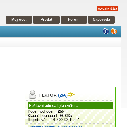
vytvořit účet
Můj účet
Prodat
Fórum
Nápověda
HEKTOR
(266)
Poštovní adresa byla ověřena
Počet hodnocení:
266
Kladné hodnocení:
99.26%
Registrován:
2010-09-30, Plzeň