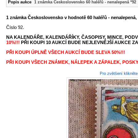
Popis aukce
1 známka Československo 60 haléřů - nenalepená *92
1 známka Československo v hodnotě 60 haléřů - nenalepená, 
Číslo 92.
NA KALENDÁŘE, KALENDÁŘÍKY, ČASOPISY, MINCE, PODV
10%!!!
PŘI KOUPI 10 AUKCÍ BUDE NEJLEVNĚJŠÍ AUKCE ZA 
PŘI KOUPI ÚPLNĚ VŠECH AUKCÍ BUDE SLEVA 50%!!!
PŘI KOUPI VŠECH ZNÁMEK, NÁLEPEK A ZÁPALEK, POSKY
Pro zvětšení kliknět