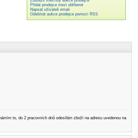
Zobrazit všechny aukce prodejce
Přidat prodejce mezi oblíbené
Napsat uživateli email
Odebírat aukce prodejce pomocí RSS
 oznámím to, do 2 pracovních dnů odesílám zboží na adresu uvedenou na