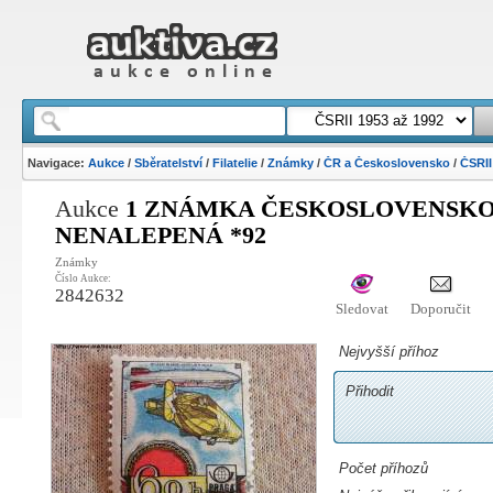
Navigace:
Aukce
/
Sběratelství
/
Filatelie
/
Známky
/
ČR a Československo
/
ČSRII
Aukce
1 ZNÁMKA ČESKOSLOVENSKO 
NENALEPENÁ *92
Známky
Číslo Aukce:
2842632
Sledovat
Doporučit
Nejvyšší příhoz
Přihodit
Počet příhozů