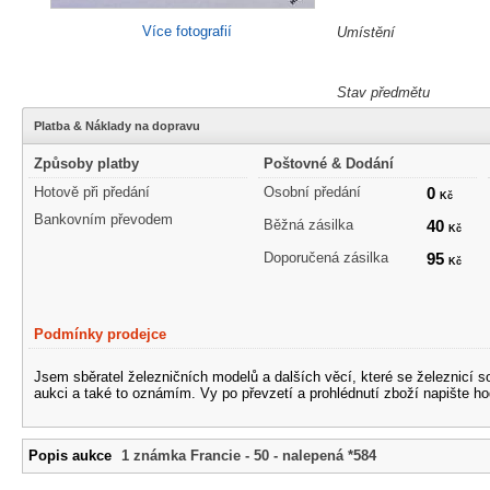
Více fotografií
Umístění
Stav předmětu
Platba & Náklady na dopravu
Způsoby platby
Poštovné & Dodání
Hotově při předání
Osobní předání
0
Kč
Bankovním převodem
Běžná zásilka
40
Kč
Doporučená zásilka
95
Kč
Podmínky prodejce
Jsem sběratel železničních modelů a dalších věcí, které se železnicí 
aukci a také to oznámím. Vy po převzetí a prohlédnutí zboží napište ho
Popis aukce
1 známka Francie - 50 - nalepená *584