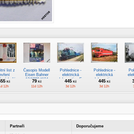
ní list z
Časopis Modell
Pohlednice -
Pohlednice -
Po
evření
Eisen Bahner
elektrická
elektrická
ele
č.nádraží
12/1999 *184
lokomotiva E
lokomotiva
vo
655
79
445
445
Kč
Kč
Kč
Kč
zná Ruda
436.004 ČSD
169.001-5
48.
1d 12h
11d 12h
3d 12h
3d 12h
*2968
*4964
ŠKODA *4965
TA! 3osý
Pohlednice
Obrázek staré
Ročenka
Vel
.osob. vůz
nádraží Plzeň -
parní lokomotivy
časopisu Dráha
moto
Partneři
Doporučujeme
 s budkou
Hlavní nádraží
Kladno *4859
2013/2014 *361
BR 
215
465
220
338
Kč
Kč
Kč
Kč