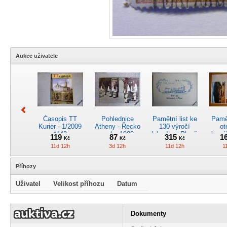
Aukce uživatele
Časopis TT
Pohlednice
Pamětní list ke
Pamět
Kurier - 1/2009
Atheny - Řecko
130 výročí
ot
*142
z roku 1989.
lokodepa Plzeň
hrani
119
87
315
1
Kč
Kč
Kč
Nová nepoužitá
*2963
Žele
11d 12h
3d 12h
11d 12h
1
*5019
Příhozy
Uživatel
Velikost příhozu
Datum
Kreslený
4osý osob.
Časopis
RARI
obrázek parní
rychlík.vůz typu
„Škodovák“,
oddíl
Dokumenty
lokomotivy
Y, provedení
číslo 45, 6/2009
zel.
280
2585
44
2
Kč
Kč
Kč