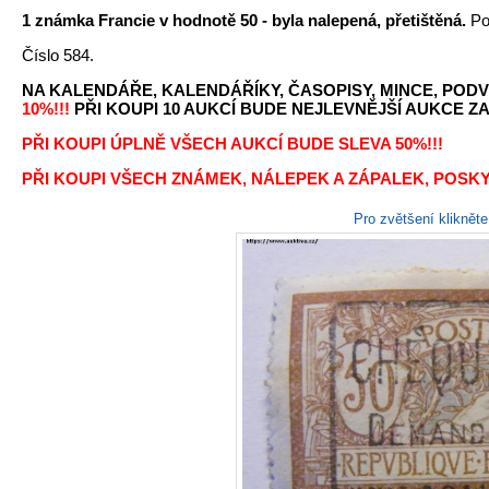
1 známka Francie v hodnotě 50 - byla nalepená, přetištěná.
Po
Číslo 584.
NA KALENDÁŘE, KALENDÁŘÍKY, ČASOPISY, MINCE, PODV
10%!!!
PŘI KOUPI 10 AUKCÍ BUDE NEJLEVNĚJŠÍ AUKCE ZA 
PŘI KOUPI ÚPLNĚ VŠECH AUKCÍ BUDE SLEVA 50%!!!
PŘI KOUPI VŠECH ZNÁMEK, NÁLEPEK A ZÁPALEK, POSKY
Pro zvětšení kliknět