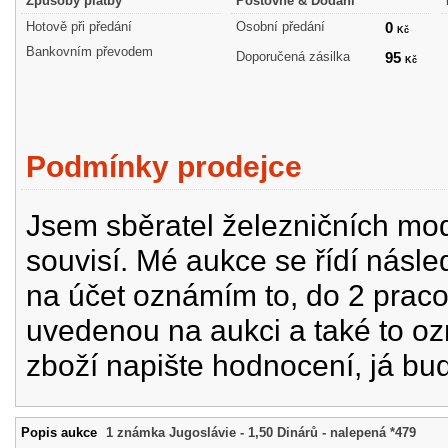
Způsoby platby
Poštovné & Dodání
Hotově při předání
Osobní předání
0
Kč
Bankovním převodem
Doporučená zásilka
95
Kč
Podmínky prodejce
Jsem sběratel železničních mode
souvisí. Mé aukce se řídí násle
na účet oznámím to, do 2 prac
uvedenou na aukci a také to oz
zboží napište hodnocení, já bu
Popis aukce
1 známka Jugoslávie - 1,50 Dinárů - nalepená *479