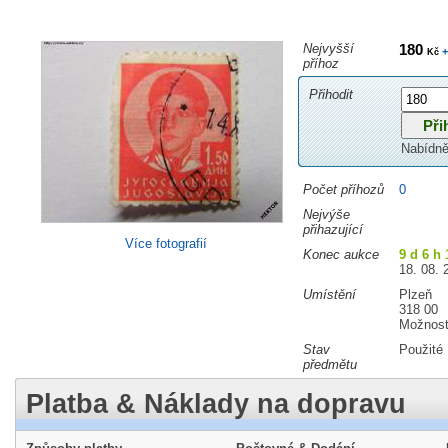
Nejvyšší
180
+
Kč
příhoz
Přihodit
Nabídně
Počet příhozů
0
Nejvýše
přihazující
Více fotografií
Konec aukce
9 d 6 h
18. 08. 
Umístění
Plzeň
318 00
Možnost
Stav
Použité
předmětu
Platba & Náklady na dopravu