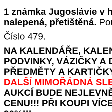
1 známka Jugoslávie v h
nalepená, přetištěná.
Pou
Číslo 479.
NA KALENDÁŘE, KALEN
PODVINKY, VÁZIČKY A
PŘEDMĚTY
A KARTIČK
DALŠÍ MIMOŘÁDNÁ SL
AUKCÍ BUDE NEJLEVNĚ
CENU!!! PŘI KOUPI VÍ