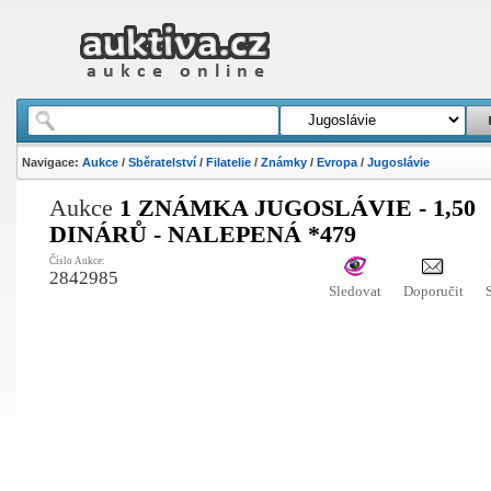
Navigace:
Aukce
/
Sběratelství
/
Filatelie
/
Známky
/
Evropa
/
Jugoslávie
Aukce
1 ZNÁMKA JUGOSLÁVIE - 1,50
DINÁRŮ - NALEPENÁ *479
Číslo Aukce:
2842985
Sledovat
Doporučit